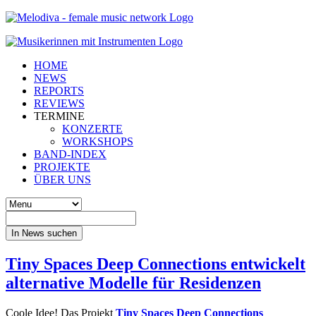
HOME
NEWS
REPORTS
REVIEWS
TERMINE
KONZERTE
WORKSHOPS
BAND-INDEX
PROJEKTE
ÜBER UNS
In News suchen
Tiny Spaces Deep Connections entwickelt
alternative Modelle für Residenzen
Coole Idee! Das Projekt
Tiny Spaces Deep Connections