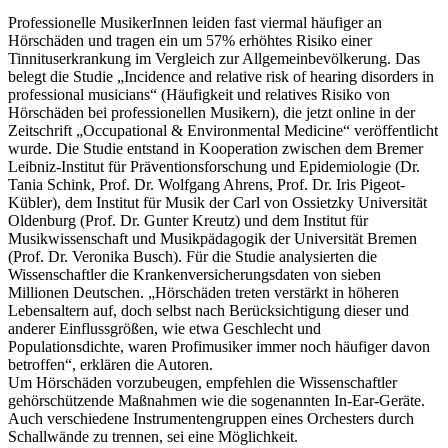
Professionelle MusikerInnen leiden fast viermal häufiger an
Hörschäden und tragen ein um 57% erhöhtes Risiko einer
Tinnituserkrankung im Vergleich zur Allgemeinbevölkerung. Das
belegt die Studie „Incidence and relative risk of hearing disorders in
professional musicians“ (Häufigkeit und relatives Risiko von
Hörschäden bei professionellen Musikern), die jetzt online in der
Zeitschrift „Occupational & Environmental Medicine“ veröffentlicht
wurde. Die Studie entstand in Kooperation zwischen dem Bremer
Leibniz-Institut für Präventionsforschung und Epidemiologie (Dr.
Tania Schink, Prof. Dr. Wolfgang Ahrens, Prof. Dr. Iris Pigeot-
Kübler), dem Institut für Musik der Carl von Ossietzky Universität
Oldenburg (Prof. Dr. Gunter Kreutz) und dem Institut für
Musikwissenschaft und Musikpädagogik der Universität Bremen
(Prof. Dr. Veronika Busch). Für die Studie analysierten die
Wissenschaftler die Krankenversicherungsdaten von sieben
Millionen Deutschen. „Hörschäden treten verstärkt in höheren
Lebensaltern auf, doch selbst nach Berücksichtigung dieser und
anderer Einflussgrößen, wie etwa Geschlecht und
Populationsdichte, waren Profimusiker immer noch häufiger davon
betroffen“, erklären die Autoren.
Um Hörschäden vorzubeugen, empfehlen die Wissenschaftler
gehörschützende Maßnahmen wie die sogenannten In-Ear-Geräte.
Auch verschiedene Instrumentengruppen eines Orchesters durch
Schallwände zu trennen, sei eine Möglichkeit.