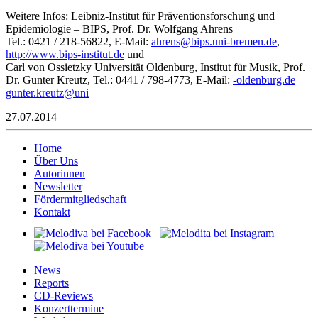
Weitere Infos: Leibniz-Institut für Präventionsforschung und
Epidemiologie – BIPS, Prof. Dr. Wolfgang Ahrens
Tel.: 0421 / 218-56822, E-Mail:
nerha
pib@s
inu.s
merb-
ed.ne
,
http://www.bips-institut.de
und
Carl von Ossietzky Universität Oldenburg, Institut für Musik, Prof.
Dr. Gunter Kreutz, Tel.: 0441 / 798-4773, E-Mail:
lo-
ubned
ed.gr
etnug
erk.r
u@ztu
in
27.07.2014
Home
Über Uns
Autorinnen
Newsletter
Fördermitgliedschaft
Kontakt
News
Reports
CD-Reviews
Konzerttermine