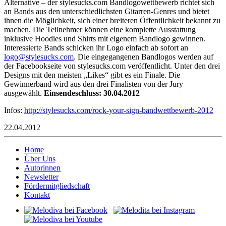
Alternative – der stylesucks.com Bandlogowettbewerb richtet sich
an Bands aus den unterschiedlichsten Gitarren-Genres und bietet
ihnen die Möglichkeit, sich einer breiteren Öffentlichkeit bekannt zu
machen. Die Teilnehmer können eine komplette Ausstattung
inklusive Hoodies und Shirts mit eigenem Bandlogo gewinnen.
Interessierte Bands schicken ihr Logo einfach ab sofort an
ogol
lyts@
kcuse
moc.s
. Die eingegangenen Bandlogos werden auf
der Facebookseite von stylesucks.com veröffentlicht. Unter den drei
Designs mit den meisten „Likes“ gibt es ein Finale. Die
Gewinnerband wird aus den drei Finalisten von der Jury
ausgewählt.
Einsendeschluss: 30.04.2012
Infos:
http://stylesucks.com/rock-your-sign-bandwettbewerb-2012
22.04.2012
Home
Über Uns
Autorinnen
Newsletter
Fördermitgliedschaft
Kontakt