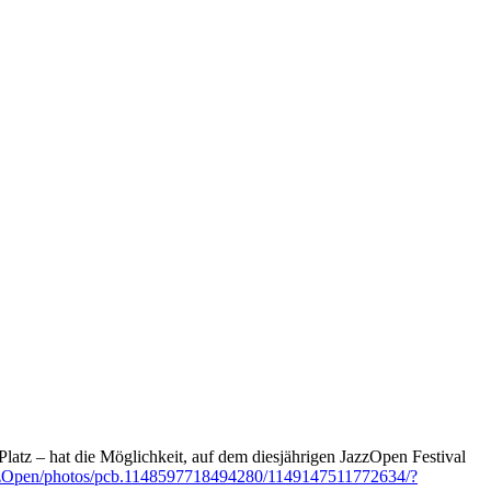
latz – hat die Möglichkeit, auf dem diesjährigen JazzOpen Festival
zzOpen/photos/pcb.1148597718494280/1149147511772634/?