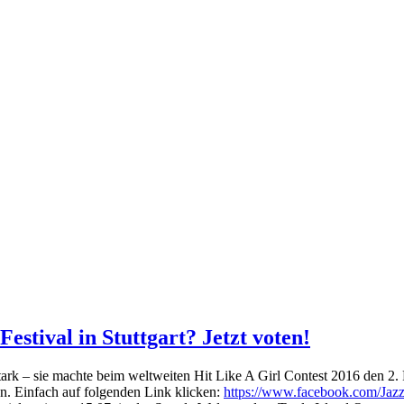
stival in Stuttgart? Jetzt voten!
rk – sie machte beim weltweiten Hit Like A Girl Contest 2016 den 2. P
ten. Einfach auf folgenden Link klicken:
https://www.facebook.com/Ja