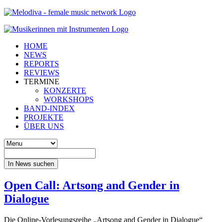
HOME
NEWS
REPORTS
REVIEWS
TERMINE
KONZERTE
WORKSHOPS
BAND-INDEX
PROJEKTE
ÜBER UNS
In News suchen
Open Call: Artsong and Gender in
Dialogue
Die Online-Vorlesungsreihe „Artsong and Gender in Dialogue“