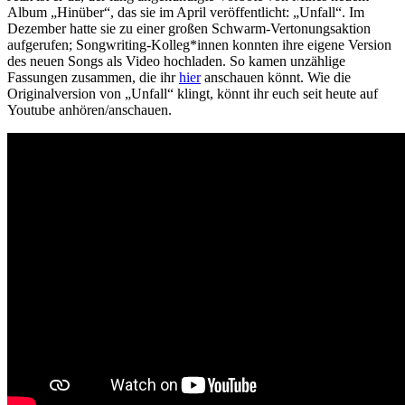
Album „Hinüber“, das sie im April veröffentlicht: „Unfall“. Im
Dezember hatte sie zu einer großen Schwarm-Vertonungsaktion
aufgerufen; Songwriting-Kolleg*innen konnten ihre eigene Version
des neuen Songs als Video hochladen. So kamen unzählige
Fassungen zusammen, die ihr
hier
anschauen könnt. Wie die
Originalversion von „Unfall“ klingt, könnt ihr euch seit heute auf
Youtube anhören/anschauen.