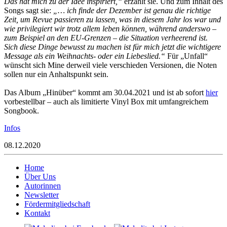
Das hat mich zu der Idee inspiriert,“
erzählt sie. Und zum Inhalt des
Songs sagt sie:
„… ich finde der Dezember ist genau die richtige
Zeit, um Revue passieren zu lassen, was in diesem Jahr los war und
wie privilegiert wir trotz allem leben können, während anderswo –
zum Beispiel an den EU-Grenzen – die Situation verheerend ist.
Sich diese Dinge bewusst zu machen ist für mich jetzt die wichtigere
Message als ein Weihnachts- oder ein Liebeslied.“
Für „Unfall“
wünscht sich Mine derweil viele verschieden Versionen, die Noten
sollen nur ein Anhaltspunkt sein.
Das Album „Hinüber“ kommt am 30.04.2021 und ist ab sofort
hier
vorbestellbar – auch als limitierte Vinyl Box mit umfangreichem
Songbook.
Infos
08.12.2020
Home
Über Uns
Autorinnen
Newsletter
Fördermitgliedschaft
Kontakt