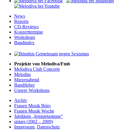
News
Reports
CD-Reviews
Konzerttermine
Workshops
Bandindex
Projekte von Melodiva/Fmb
Melodiva Club Concerts
Melodita
Miezenabend
Bandfieber
Unsere Workshops
Archiv
Frauen Musik Büro
Frauen Musik Woche
Jubiläum „femmetastique“
sistars (2002 – 2009)
Impressum
,
Datenschutz