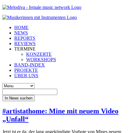
HOME
NEWS
REPORTS
REVIEWS
TERMINE
KONZERTE
WORKSHOPS
BAND-INDEX
PROJEKTE
ÜBER UNS
In News suchen
#artistathome: Mine mit neuem Video
„Unfall“
Jetzt ist er da, der lang angekündigte Vorbote von Mines neuem