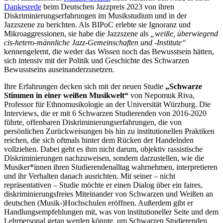
Dankesrede
beim Deutschen Jazzpreis 2023 von ihren
Diskriminierungserfahrungen im Musikstudium und in der
Jazzszene zu berichten. Als BIPoC erlebte sie Ignoranz und
Mikroaggressionen, sie habe die Jazzszene als
„weiße, überwiegend
cis-hetero-männliche Jazz-Gemeinschaften und -Institute“
kennengelernt, die weder das Wissen noch das Bewusstsein hätten,
sich intensiv mit der Politik und Geschichte des Schwarzen
Bewusstseins auseinanderzusetzen.
Ihre Erfahrungen decken sich mit der neuen Studie
„Schwarze
Stimmen in einer weißen Musikwelt“
von Nepomuk Riva,
Professor für Ethnomusikologie an der Universität Würzburg. Die
Interviews, die er mit 6 Schwarzen Studierenden von 2016-2020
führte, offenbaren Diskriminierungserfahrungen, die von
persönlichen Zurückweisungen bis hin zu institutionellen Praktiken
reichen, die sich oftmals hinter dem Rücken der Handelnden
vollziehen. Dabei geht es ihm nicht darum, objektiv rassistische
Diskriminierungen nachzuweisen, sondern darzustellen, wie die
Musiker*innen
ihren Studierendenall
tag wahrnehmen, interpretieren
und ihr Verhalten
danach ausrichten.
Mit seiner – nicht
repräsentativen – Studie möchte er einen Dialog über ein faires,
diskriminierungsfreies Miteinander von Schwarzen und Weißen an
deutschen (Musik-)Hochschulen eröffnen. Außerdem gibt er
Handlungsempfehlungen mit, was von institutioneller Seite und dem
Lehrpersonal getan werden könnte, um Schwarzen Studierenden