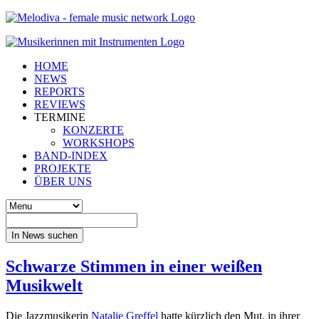
HOME
NEWS
REPORTS
REVIEWS
TERMINE
KONZERTE
WORKSHOPS
BAND-INDEX
PROJEKTE
ÜBER UNS
In News suchen
Schwarze Stimmen in einer weißen
Musikwelt
Die Jazzmusikerin
Natalie Greffel
hatte kürzlich den Mut, in ihrer