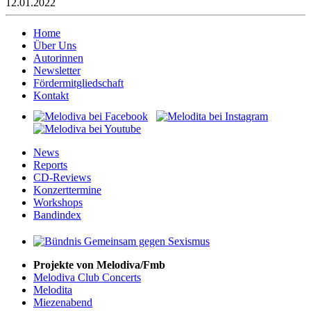
12.01.2022
Home
Über Uns
Autorinnen
Newsletter
Fördermitgliedschaft
Kontakt
News
Reports
CD-Reviews
Konzerttermine
Workshops
Bandindex
Projekte von Melodiva/Fmb
Melodiva Club Concerts
Melodita
Miezenabend