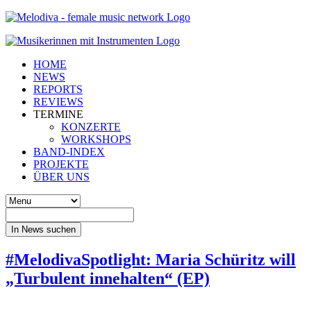
HOME
NEWS
REPORTS
REVIEWS
TERMINE
KONZERTE
WORKSHOPS
BAND-INDEX
PROJEKTE
ÜBER UNS
In News suchen
#MelodivaSpotlight: Maria Schüritz will
„Turbulent innehalten“ (EP)