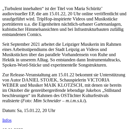
„Turbulent innehalten“ ist der Titel von Maria Schüritz’
audiovisueller EP, die am 15.01.22, 20 Uhr online veröffentlicht und
uraufgeführt wird. TripHop-inspirierte Videos und Musikstücke
porträtieren u.a. die Eigenheiten nächtlich-urbaner Gartenanlagen,
kubistischer Himmelsansichten und bei Infrastrukturbauten zufällig
entstandenen Comics.
Seit September 2021 arbeitet die Leipziger Musikerin im Rahmen
eines Arbeitsstipendiums der Stadt Leipzig an Videos und
Musikstücken über das parallele Vorhandensein von Ruhe und
Hektik in unserem Alltag. So entstanden dann Instrumentaltracks,
Spoken-Word-Stücke und experimentelle Songstrukturen.
Zur Release-Veranstaltung am 15.01.22 bekommt sie Unterstützung
von Autor DANIEL STOJEK, Schauspielerin VICTORIA
WEBER und Musiker MAIK KLOTZSCH, mit denen sie bereits
im Oktober die genreübergreifende lebendige Jukebox „Stillstand
beschleunigen“ im Rahmen des OSTlichter Kulturfestivals
realisierte (
Foto: Mim Schneider – m.i.m.s.k.i
).
Datum: Sa, 15.01.22, 20 Uhr
Infos