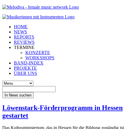
HOME
NEWS
REPORTS
REVIEWS
TERMINE
KONZERTE
WORKSHOPS
BAND-INDEX
PROJEKTE
ÜBER UNS
In News suchen
Löwenstark-Förderprogramm in Hessen
gestartet
Das Kultusministerium, das in Hessen für die Bildung zuständig ist,