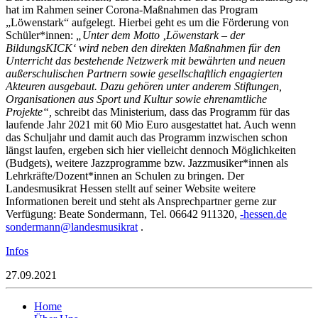
hat im Rahmen seiner Corona-Maßnahmen das Program
„Löwenstark“ aufgelegt. Hierbei geht es um die Förderung von
Schüler*innen:
„Unter dem Motto ‚Löwenstark – der
BildungsKICK‘ wird neben den direkten Maßnahmen für den
Unterricht das bestehende Netzwerk mit bewährten und neuen
außerschulischen Partnern sowie gesellschaftlich engagierten
Akteuren ausgebaut. Dazu gehören unter anderem Stiftungen,
Organisationen aus Sport und Kultur sowie ehrenamtliche
Projekte“,
schreibt das Ministerium, dass das Programm für das
laufende Jahr 2021 mit 60 Mio Euro ausgestattet hat. Auch wenn
das Schuljahr und damit auch das Programm inzwischen schon
längst laufen, ergeben sich hier vielleicht dennoch Möglichkeiten
(Budgets), weitere Jazzprogramme bzw. Jazzmusiker*innen als
Lehrkräfte/Dozent*innen an Schulen zu bringen. Der
Landesmusikrat Hessen stellt auf seiner Website weitere
Informationen bereit und steht als Ansprechpartner gerne zur
Verfügung: Beate Sondermann, Tel. 06642 911320,
sseh-
ed.ne
ednos
nnamr
dnal@
sumse
tarki
.
Infos
27.09.2021
Home