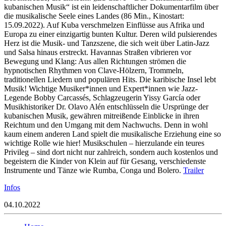
kubanischen Musik“ ist ein leidenschaftlicher Dokumentarfilm über
die musikalische Seele eines Landes (86 Min., Kinostart:
15.09.2022). Auf Kuba verschmelzen Einflüsse aus Afrika und
Europa zu einer einzigartig bunten Kultur. Deren wild pulsierendes
Herz ist die Musik- und Tanzszene, die sich weit über Latin-Jazz
und Salsa hinaus erstreckt. Havannas Straßen vibrieren vor
Bewegung und Klang: Aus allen Richtungen strömen die
hypnotischen Rhythmen von Clave-Hölzern, Trommeln,
traditionellen Liedern und populären Hits. Die karibische Insel lebt
Musik! Wichtige Musiker*innen und Expert*innen wie Jazz-
Legende Bobby Carcassés, Schlagzeugerin Yissy García oder
Musikhistoriker Dr. Olavo Alén entschlüsseln die Ursprünge der
kubanischen Musik, gewähren mitreißende Einblicke in ihren
Reichtum und den Umgang mit dem Nachwuchs. Denn in wohl
kaum einem anderen Land spielt die musikalische Erziehung eine so
wichtige Rolle wie hier! Musikschulen – hierzulande ein teures
Privileg – sind dort nicht nur zahlreich, sondern auch kostenlos und
begeistern die Kinder von Klein auf für Gesang, verschiedenste
Instrumente und Tänze wie Rumba, Conga und Bolero.
Trailer
Infos
04.10.2022