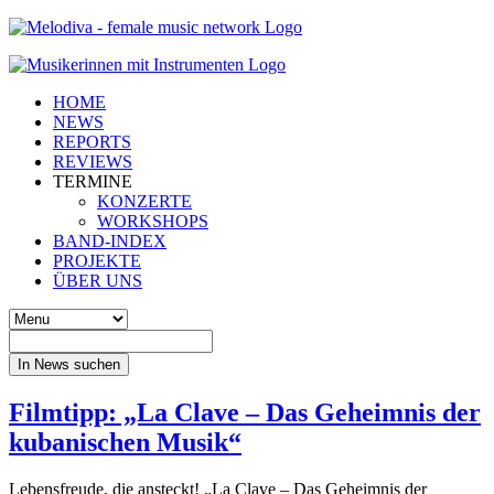
HOME
NEWS
REPORTS
REVIEWS
TERMINE
KONZERTE
WORKSHOPS
BAND-INDEX
PROJEKTE
ÜBER UNS
In News suchen
Filmtipp: „La Clave – Das Geheimnis der
kubanischen Musik“
Lebensfreude, die ansteckt! „La Clave – Das Geheimnis der