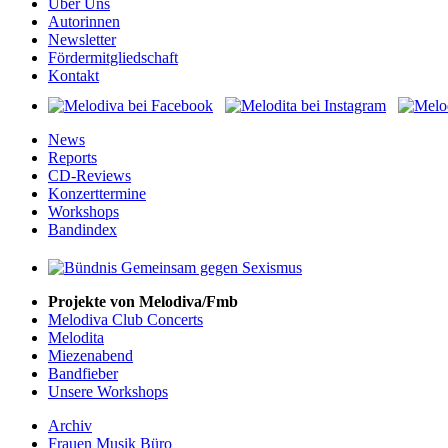
Über Uns
Autorinnen
Newsletter
Fördermitgliedschaft
Kontakt
News
Reports
CD-Reviews
Konzerttermine
Workshops
Bandindex
Projekte von Melodiva/Fmb
Melodiva Club Concerts
Melodita
Miezenabend
Bandfieber
Unsere Workshops
Archiv
Frauen Musik Büro