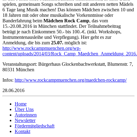
spielen, gemeinsam Songs schreiben und mit anderen netten Mädels
6 Tage lang Musik machen! Das können Mädchen zwischen 10 und
18 Jahren mit oder ohne musikalische Vorkenntnisse oder
Banderfahrung beim
Mädchen Rock Camp
, das vom
15.-20.08.2016 in München stattfindet. Der Teilnahmebeitrag
beträgt je nach Einkommen 50.- bis 100.-€. (inkl. Workshops,
Instrumentenausleihe und Verpflegung). Hier geht es zur
Anmeldung, die bis zum
25.07.
möglich ist:
http://www.rockcampmuenchen.org/wp-
content/uploads/2014/03/Rock_Camp_Maedchen_Anmeldung_2016.
Veranstaltungsort: Bürgerhaus Glockenbachwerkstatt, Blumenstr. 7,
80331 München
Infos:
http://www.rockcampmuenchen.org/maedchen-rockcamp/
28.06.2016
Home
Über Uns
Autorinnen
Newsletter
Fördermitgliedschaft
Kontakt