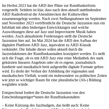
Im Herbst 2023 hat die ARD ihre Pläne zur Rundfunkreform
vorgestellt. Seitdem ist klar, dass nach dem aktuell stattfindenden
ARD Radiofestival die Abendstrecken der Kulturwellen
zusammengelegt werden. Nach zwei Stellungnahmen im September
und November 2023 veröffentlicht die Deutsche Jazzunion nun ein
Infoblatt mit allen bisherigen Entwicklungen und welche
Auswirkungen diese auf Jazz und Improvisierte Musik haben
werden. Auch aktualisierte Forderungen stellt die Deutsche
Jazzunion hier auf. Im Mai 2024 hat die ARD den Aufbau der
digitalen Plattform ARD Jazz, äquivalent zu ARD Klassik
verkündet. Die Inhalte dieser sollen aktuell durch die
Jazzredaktionen der Rundfunkanstalten konzipiert werden. Es stellt
sich die Frage, ob es mit ARD Jazz eine reine Mediathek des stark
gekürzten linearen Angebots oder ob es eigene, journalistisch
fundierte und musikalisch breit aufgestellte digitale Formate geben
wird. Es droht der Verlust der Abbildung der regionalen und
musikalischen Vielfalt, womit ein insbesondere zu politischen Zeiten
wie jetzt so wichtiger Raum für eine pluralistische (Ab-) Bildung
wegfallen würde.
Entsprechend fordert die Deutsche Jazzunion von den
Entscheidungsträger*innen der Rundfunkanstalten:
– Keine Kürzung des Jazzbudgets, das heißt auch: Keine