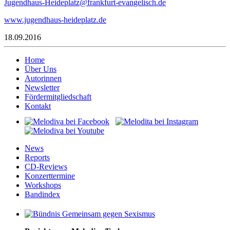
J
dnegu
-suah
edieH
ztalp
narf@
trufk
nave-
sileg
ed.hc
www.jugendhaus-heideplatz.de
18.09.2016
Home
Über Uns
Autorinnen
Newsletter
Fördermitgliedschaft
Kontakt
News
Reports
CD-Reviews
Konzerttermine
Workshops
Bandindex