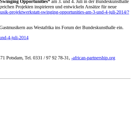
„Swinging Opportunities“
am 3. und 4. Juli in der Bundeskunsthalle
eichen Projekten inspirieren und entwickeln Ansätze für neue
sik-projektwerkstatt-swinging-opportunities-am-3-und-4-juli-2014/?
Gastmusikern aus Westafrika ins Forum der Bundeskunsthalle ein.
und-4-juli-2014
4471 Potsdam, Tel. 0331 / 97 92 78-31,
rfa-
-naci
ntrap
ihsre
gro.p