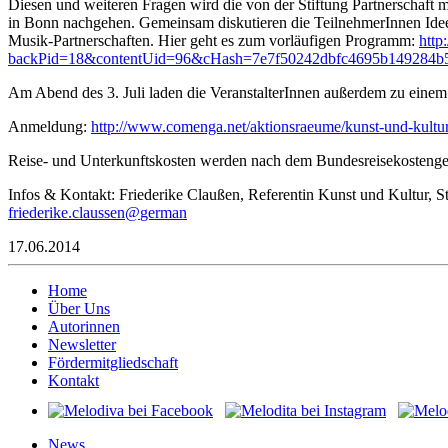
Diesen und weiteren Fragen wird die von der Stiftung Partnerschaft mi
in Bonn nachgehen. Gemeinsam diskutieren die TeilnehmerInnen Ideen
Musik-Partnerschaften. Hier geht es zum vorläufigen Programm:
http
backPid=18&contentUid=96&cHash=7e7f50242dbfc4695b149284b
Am Abend des 3. Juli laden die VeranstalterInnen außerdem zu einem
Anmeldung:
http://www.comenga.net/aktionsraeume/kunst-und-kultur
Reise- und Unterkunftskosten werden nach dem Bundesreisekostengese
Infos & Kontakt: Friederike Claußen, Referentin Kunst und Kultur, St
deirf
ekire
ualc.
@ness
amreg
n
17.06.2014
Home
Über Uns
Autorinnen
Newsletter
Fördermitgliedschaft
Kontakt
News