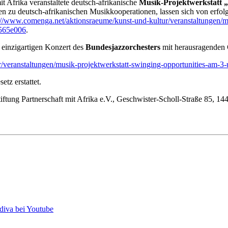
t Afrika veranstaltete deutsch-afrikanische
Musik-Projektwerkstatt 
 zu deutsch-afrikanischen Musikkooperationen, lassen sich von erfolgr
://www.comenga.net/aktionsraeume/kunst-und-kultur/veranstaltungen/mu
565e006
.
 einzigartigen Konzert des
Bundesjazzorchesters
mit herausragenden 
/veranstaltungen/musik-projektwerkstatt-swinging-opportunities-am-3-
tz erstattet.
iftung Partnerschaft mit Afrika e.V., Geschwister-Scholl-Straße 85, 1