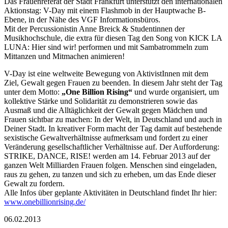
Das Frauenreferat der Stadt Frankfurt unterstützt den internationalen
Aktionstag: V-Day mit einem Flashmob in der Hauptwache B-
Ebene, in der Nähe des VGF Informationsbüros.
Mit der Percussionistin Anne Breick & Studentinnen der
Musikhochschule, die extra für diesen Tag den Song von KICK LA
LUNA: Hier sind wir! performen und mit Sambatrommeln zum
Mittanzen und Mitmachen animieren!
V-Day ist eine weltweite Bewegung von AktivistInnen mit dem
Ziel, Gewalt gegen Frauen zu beenden. In diesem Jahr steht der Tag
unter dem Motto:
„One Billion Rising“
und wurde organisiert, um
kollektive Stärke und Solidarität zu demonstrieren sowie das
Ausmaß und die Alltäglichkeit der Gewalt gegen Mädchen und
Frauen sichtbar zu machen: In der Welt, in Deutschland und auch in
Deiner Stadt. In kreativer Form macht der Tag damit auf bestehende
sexistische Gewaltverhältnisse aufmerksam und fordert zu einer
Veränderung gesellschaftlicher Verhältnisse auf. Der Aufforderung:
STRIKE, DANCE, RISE! werden am 14. Februar 2013 auf der
ganzen Welt Milliarden Frauen folgen. Menschen sind eingeladen,
raus zu gehen, zu tanzen und sich zu erheben, um das Ende dieser
Gewalt zu fordern.
Alle Infos über geplante Aktivitäten in Deutschland findet Ihr hier:
www.onebillionrising.de/
06.02.2013