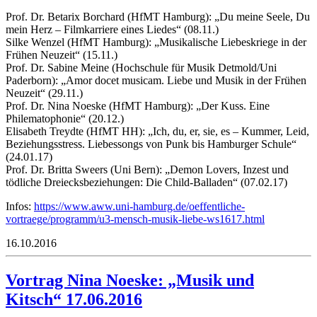
Prof. Dr. Betarix Borchard (HfMT Hamburg): „Du meine Seele, Du
mein Herz – Filmkarriere eines Liedes“ (08.11.)
Silke Wenzel (HfMT Hamburg): „Musikalische Liebeskriege in der
Frühen Neuzeit“ (15.11.)
Prof. Dr. Sabine Meine (Hochschule für Musik Detmold/Uni
Paderborn): „Amor docet musicam. Liebe und Musik in der Frühen
Neuzeit“ (29.11.)
Prof. Dr. Nina Noeske (HfMT Hamburg): „Der Kuss. Eine
Philematophonie“ (20.12.)
Elisabeth Treydte (HfMT HH): „Ich, du, er, sie, es – Kummer, Leid,
Beziehungsstress. Liebessongs von Punk bis Hamburger Schule“
(24.01.17)
Prof. Dr. Britta Sweers (Uni Bern): „Demon Lovers, Inzest und
tödliche Dreiecksbeziehungen: Die Child-Balladen“ (07.02.17)
Infos:
https://www.aww.uni-hamburg.de/oeffentliche-
vortraege/programm/u3-mensch-musik-liebe-ws1617.html
16.10.2016
Vortrag Nina Noeske: „Musik und
Kitsch“ 17.06.2016