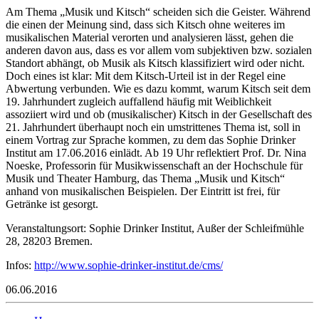
Am Thema „Musik und Kitsch“ scheiden sich die Geister. Während
die einen der Meinung sind, dass sich Kitsch ohne weiteres im
musikalischen Material verorten und analysieren lässt, gehen die
anderen davon aus, dass es vor allem vom subjektiven bzw. sozialen
Standort abhängt, ob Musik als Kitsch klassifiziert wird oder nicht.
Doch eines ist klar: Mit dem Kitsch-Urteil ist in der Regel eine
Abwertung verbunden. Wie es dazu kommt, warum Kitsch seit dem
19. Jahrhundert zugleich auffallend häufig mit Weiblichkeit
assoziiert wird und ob (musikalischer) Kitsch in der Gesellschaft des
21. Jahrhundert überhaupt noch ein umstrittenes Thema ist, soll in
einem Vortrag zur Sprache kommen, zu dem das Sophie Drinker
Institut am 17.06.2016 einlädt. Ab 19 Uhr reflektiert Prof. Dr. Nina
Noeske, Professorin für Musikwissenschaft an der Hochschule für
Musik und Theater Hamburg, das Thema „Musik und Kitsch“
anhand von musikalischen Beispielen. Der Eintritt ist frei, für
Getränke ist gesorgt.
Veranstaltungsort: Sophie Drinker Institut, Außer der Schleifmühle
28, 28203 Bremen.
Infos:
http://www.sophie-drinker-institut.de/cms/
06.06.2016