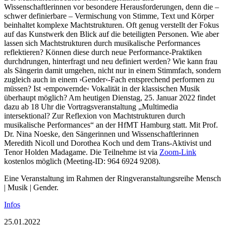
Wissenschaftlerinnen vor besondere Herausforderungen, denn die –
schwer definierbare – Vermischung von Stimme, Text und Körper
beinhaltet komplexe Machtstrukturen. Oft genug verstellt der Fokus
auf das Kunstwerk den Blick auf die beteiligten Personen. Wie aber
lassen sich Machtstrukturen durch musikalische Performances
reflektieren? Können diese durch neue Performance-Praktiken
durchdrungen, hinterfragt und neu definiert werden? Wie kann frau
als Sängerin damit umgehen, nicht nur in einem Stimmfach, sondern
zugleich auch in einem ›Gender‹-Fach entsprechend performen zu
müssen? Ist ›empowernde‹ Vokalität in der klassischen Musik
überhaupt möglich? Am heutigen Dienstag, 25. Januar 2022 findet
dazu ab 18 Uhr die Vortragsveranstaltung „Multimedia
intersektional? Zur Reflexion von Machtstrukturen durch
musikalische Performances“ an der HfMT Hamburg statt. Mit Prof.
Dr. Nina Noeske, den Sängerinnen und Wissenschaftlerinnen
Meredith Nicoll und Dorothea Koch und dem Trans-Aktivist und
Tenor Holden Madagame. Die Teilnehme ist via
Zoom-Link
kostenlos möglich (Meeting-ID: 964 6924 9208).
Eine Veranstaltung im Rahmen der Ringveranstaltungsreihe Mensch
| Musik | Gender.
Infos
25.01.2022