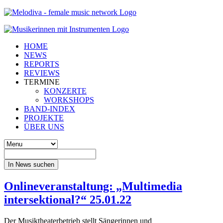
HOME
NEWS
REPORTS
REVIEWS
TERMINE
KONZERTE
WORKSHOPS
BAND-INDEX
PROJEKTE
ÜBER UNS
In News suchen
Onlineveranstaltung: „Multimedia
intersektional?“ 25.01.22
Der Musiktheaterbetrieb stellt Sängerinnen und