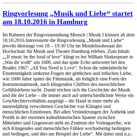
Ringvorlesung „Musik und Liebe“ startet
am 18.10.2016 in Hamburg
Im Rahmen der Ringveranstaltung Mensch | Musik I können ab dem
18.10.2016 Interessierte die Ringvorlesung „Musik und Liebe“
jeweils dienstags von 18 – 19:30 Uhr im Mendelssohnsaal der
Hochschule für Musik und Theater Hamburg erleben. Zum Inhalt:
„„If music be the food of love“ klingt es bei William Shakespeare in
„Was ihr wollt“ um 1600, und das späte Echo antwortet bei den
Beatles 1967: „All You Need is Love“. Schon die mittelalterliche
Einstimmigkeit umkreist Fragen der göttlichen und irdischen Liebe,
wie 1000 Jahre später die Filmmusik, als lediglich eine Form der
Instrumentalmusik, nach klingenden Chiffren des menschlichen
Gefühlslebens sucht. Damit reichen sich die Geschichte der Musik
und die der Liebe – die immer auch auf unterschiedlichste Weise ein
Geschlechterverhältnis ausprägt – die Hand in einer mehr als
tausendjährig verwobenen Geschichte von Klängen und
menschlichen Emotionen. Bei allen Veränderungen der Ästhetik und
Poetik in der enormen kulturhistorischen Spanne zwischen
Mittelalter und Gegenwart steht im Zentrum der Vortragsreihe, wie
sich Klingendes und menschliches Fühlen wechselseitig bedingten
und bedingen, und dies am Beispiel der Liebe“. Mit dabei sind u.a.: