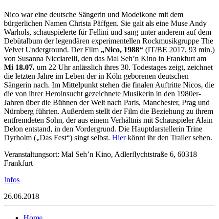
Nico war eine deutsche Sängerin und Modeikone mit dem
bürgerlichen Namen Christa Päffgen. Sie galt als eine Muse Andy
Warhols, schauspielerte für Fellini und sang unter anderem auf dem
Debütalbum der legendären experimentellen Rockmusikgruppe The
Velvet Underground. Der Film
„Nico, 1988“
(IT/BE 2017, 93 min.)
von Susanna Nicciarelli, den das Mal Seh’n Kino in Frankfurt am
Mi 18.07.
um 22 Uhr anlässlich ihres 30. Todestages zeigt, zeichnet
die letzten Jahre im Leben der in Köln geborenen deutschen
Sängerin nach. Im Mittelpunkt stehen die finalen Auftritte Nicos, die
die von ihrer Heroinsucht gezeichnete Musikerin in den 1980er-
Jahren über die Bühnen der Welt nach Paris, Manchester, Prag und
Nürnberg führten. Außerdem stellt der Film die Beziehung zu ihrem
entfremdeten Sohn, der aus einem Verhältnis mit Schauspieler Alain
Delon entstand, in den Vordergrund. Die Hauptdarstellerin Trine
Dyrholm („Das Fest“) singt selbst.
Hier
könnt ihr den Trailer sehen.
Veranstaltungsort: Mal Seh’n Kino,
Adlerflychtstraße 6, 60318
Frankfurt
Infos
26.06.2018
Home