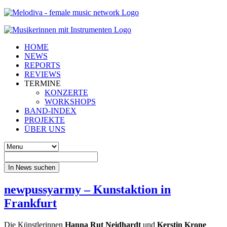
HOME
NEWS
REPORTS
REVIEWS
TERMINE
KONZERTE
WORKSHOPS
BAND-INDEX
PROJEKTE
ÜBER UNS
In News suchen
newpussyarmy – Kunstaktion in
Frankfurt
Die Künstlerinnen
Hanna Rut Neidhardt
und
Kerstin Krone