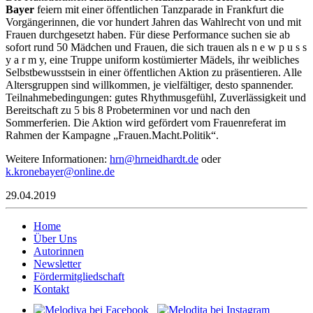
Bayer
feiern mit einer öffentlichen Tanzparade in Frankfurt die
Vorgängerinnen, die vor hundert Jahren das Wahlrecht von und mit
Frauen durchgesetzt haben. Für diese Performance suchen sie ab
sofort rund 50 Mädchen und Frauen, die sich trauen als n e w p u s s
y a r m y, eine Truppe uniform kostümierter Mädels, ihr weibliches
Selbstbewusstsein in einer öffentlichen Aktion zu präsentieren. Alle
Altersgruppen sind willkommen, je vielfältiger, desto spannender.
Teilnahmebedingungen: gutes Rhythmusgefühl, Zuverlässigkeit und
Bereitschaft zu 5 bis 8 Probeterminen vor und nach den
Sommerferien. Die Aktion wird gefördert vom Frauenreferat im
Rahmen der Kampagne „Frauen.Macht.Politik“.
Weitere Informationen:
nrh
enrh@
rahdi
ed.td
oder
.k
enork
reyab
ilno@
ed.en
29.04.2019
Home
Über Uns
Autorinnen
Newsletter
Fördermitgliedschaft
Kontakt