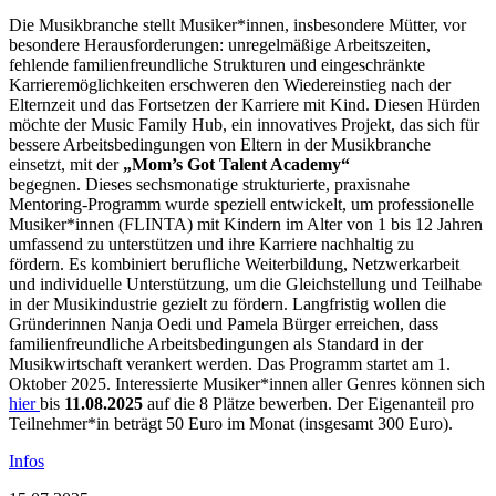
Die Musikbranche stellt Musiker*innen, insbesondere Mütter, vor
besondere Herausforderungen: unregelmäßige Arbeitszeiten,
fehlende familienfreundliche Strukturen und eingeschränkte
Karrieremöglichkeiten erschweren den Wiedereinstieg nach der
Elternzeit und das Fortsetzen der Karriere mit Kind. Diesen Hürden
möchte der Music Family Hub, ein innovatives Projekt, das sich für
bessere Arbeitsbedingungen von Eltern in der Musikbranche
einsetzt, mit der
„Mom’s Got Talent Academy“
begegnen. Dieses sechsmonatige strukturierte, praxisnahe
Mentoring-Programm wurde speziell entwickelt, um professionelle
Musiker*innen (FLINTA) mit Kindern im Alter von 1 bis 12 Jahren
umfassend zu unterstützen und ihre Karriere nachhaltig zu
fördern. Es kombiniert berufliche Weiterbildung, Netzwerkarbeit
und individuelle Unterstützung, um die Gleichstellung und Teilhabe
in der Musikindustrie gezielt zu fördern. Langfristig wollen die
Gründerinnen Nanja Oedi und Pamela Bürger erreichen, dass
familienfreundliche Arbeitsbedingungen als Standard in der
Musikwirtschaft verankert werden. Das Programm startet am 1.
Oktober 2025. Interessierte Musiker*innen aller Genres können sich
hier
bis
11.08.2025
auf die 8 Plätze bewerben. Der Eigenanteil pro
Teilnehmer*in beträgt 50 Euro im Monat (insgesamt 300 Euro).
Infos