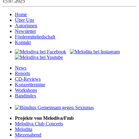
15.07.2025
Home
Über Uns
Autorinnen
Newsletter
Fördermitgliedschaft
Kontakt
News
Reports
CD-Reviews
Konzerttermine
Workshops
Bandindex
Projekte von Melodiva/Fmb
Melodiva Club Concerts
Melodita
Miezenabend