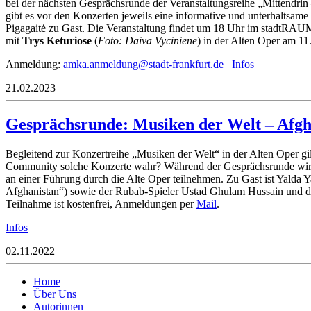
bei der nächsten Gesprächsrunde der Veranstaltungsreihe „Mittendri
gibt es vor den Konzerten jeweils eine informative und unterhalts
Pigagaitė zu Gast. Die Veranstaltung findet um 18 Uhr im stadtRAUMfr
mit
Trys Keturiose
(
Foto: Daiva Vyciniene
)
in der Alten Oper am 11
Anmeldung:
kma
mna.a
nudle
ats@g
rf-td
ufkna
ed.tr
|
Infos
21.02.2023
Gesprächsrunde: Musiken der Welt – Afgh
Begleitend zur Konzertreihe „Musiken der Welt“ in der Alten Oper gi
Community solche Konzerte wahr? Während der Gesprächsrunde wird l
an einer Führung durch die Alte Oper teilnehmen. Zu Gast ist Yalda Y
Afghanistan“) sowie der Rubab-Spieler Ustad Ghulam Hussain und d
Teilnahme ist kostenfrei, Anmeldungen per
Mail
.
Infos
02.11.2022
Home
Über Uns
Autorinnen