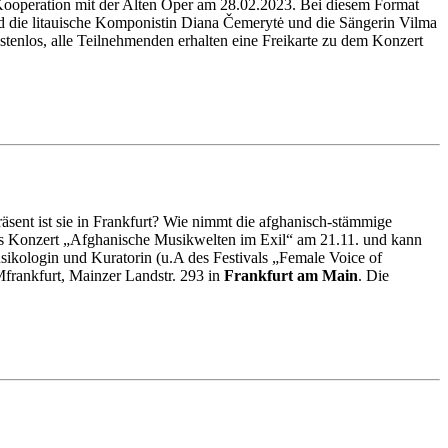
 Kooperation mit der Alten Oper am 28.02.2023. Bei diesem Format
d die litauische Komponistin Diana Čemerytė und die Sängerin Vilma
ostenlos, alle Teilnehmenden erhalten eine Freikarte zu dem Konzert
sent ist sie in Frankfurt? Wie nimmt die afghanisch-stämmige
as Konzert „Afghanische Musikwelten im Exil“ am 21.11. und kann
sikologin und Kuratorin (u.A des Festivals „Female Voice of
rankfurt, Mainzer Landstr. 293 in
Frankfurt am Main
.
Die