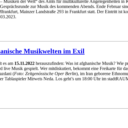
n – Musiken der Welt“ des Amts für multikulturelle Angelegenheiten in
ame Gesprächsrunde zur Musik des kommenden Abends. Ende Februar sin
ankfurt, Mainzer Landstraße 293 in Frankfurt statt. Der Eintritt ist k
.03.2023.
anische Musikwelten im Exil
lt es am
15.11.2022
herauszufinden: Was ist afghanische Musik? Wie prä
ive Musik gespielt. Wer mitdiskutiert, bekommt eine Freikarte für d
azdani (
Foto: Zeitgenössische Oper Berlin
), im Iran geborene Ethnomu
er Tablaspieler Mirweis Neda. Los geht’s um 18:00 Uhr im
stadtRAUMf