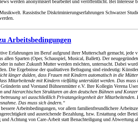
s werden anonymisiert bearbeitet und veröffentlicht. Bei Interesse b
 Musikwelt.
Rassistische Diskriminierungserfahrungen
Schwarzer
Stud
werden.
 zu Arbeitsbedingungen
ive Erfahrungen im Beruf aufgrund ihrer Mutterschaft gemacht, jede vie
 allen Sparten (Oper, Schauspiel, Musical, Ballett)
. Der neugegründet
oder in naher Zukunft Mutter werden möchten, untersucht. Dabei wurde 
bilden. Die Ergebnisse der qualitativen Befragung sind eindeutig: Küns
nicht länger dulden, dass Frauen mit Kindern automatisch in die Mütte
ass Mitarbeitende mit Kindern vielfältig unterstützt werden. Das muss i
, Gründerin und Vorstand Bühnenmütter e.V. Ihre Kollegin Verena Us
en und hierarchischen Strukturen an den deutschen Bühnen und Konzert
etreuung sei ausschließlich Privatangelegenheit der Mitarbeitenden. Ei
 Ausnahme. Das muss sich ändern.“
 bessere Arbeitsbedingungen, vor allem familienfreundlichere Arbeitsz
erechtigkeit und ausreichende Bezahlung, bzw. Erstattung oder Beteili
 und Achtung von Care-Arbeit statt Benachteiligung und Abwertung als