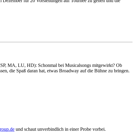
 im Dezember für 20 Vorstellungen auf Tournee zu gehen und die
9 (SP, MA, LU, HD): Schonmal bei Musicalsongs mitgewirkt? Ob
assen, die Spaß daran hat, etwas Broadway auf die Bühne zu bringen.
gla
ed.pu
und schaut unverbindlich in einer Probe vorbei.