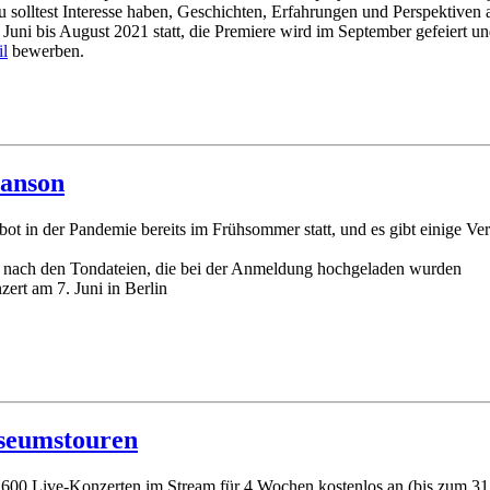
solltest Interesse haben, Geschichten, Erfahrungen und Perspektiven 
uni bis August 2021 statt, die Premiere wird im September gefeiert un
l
bewerben.
hanson
ot in der Pandemie bereits im Frühsommer statt, und es gibt einige Ve
l nach den Tondateien, die bei der Anmeldung hochgeladen wurden
zert am 7. Juni in Berlin
useumstouren
 600 Live-Konzerten im Stream für 4 Wochen kostenlos an (bis zum 31