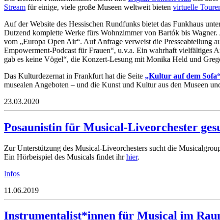
Stream
für einige, viele große Museen weltweit bieten
virtuelle Toure
Auf der Website des Hessischen Rundfunks bietet das Funkhaus unter
Dutzend komplette Werke fürs Wohnzimmer von Bartók bis Wagner. Au
vom „Europa Open Air“. Auf Anfrage verweist die Presseabteilung auf
Empowerment-Podcast für Frauen“, u.v.a. Ein wahrhaft vielfältiges 
gab es keine Vögel“, die Konzert-Lesung mit Monika Held und Grego
Das Kulturdezernat in Frankfurt hat die Seite
„Kultur auf dem Sofa
musealen Angeboten – und die Kunst und Kultur aus den Museen und T
23.03.2020
Posaunistin für Musical-Liveorchester ges
Zur Unterstützung des Musical-Liveorchesters sucht die Musicalgrou
Ein Hörbeispiel des Musicals findet ihr
hier
.
Infos
11.06.2019
Instrumentalist*innen für Musical im R