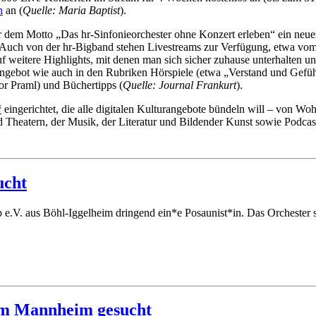
n
an (
Quelle: Maria Baptist
).
 dem Motto „Das hr-Sinfonieorchester ohne Konzert erleben“ ein neue
ch von der hr-Bigband stehen Livestreams zur Verfügung, etwa vom E
 weitere Highlights, mit denen man sich sicher zuhause unterhalten u
Angebot wie auch in den Rubriken Hörspiele (etwa „Verstand und Gefüh
r Praml) und Büchertipps (
Quelle: Journal Frankurt
).
“
eingerichtet, die alle digitalen Kulturangebote bündeln will – von 
heatern, der Musik, der Literatur und Bildender Kunst sowie Podcasts 
ucht
p e.V. aus Böhl-Iggelheim dringend ein*e Posaunist*in. Das Orchester 
aum Mannheim gesucht