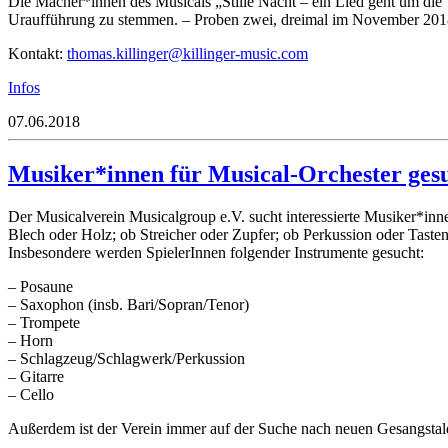
Die Macher*innen des Musicals „Stille Nacht – ein Lied geht um die 
Uraufführung zu stemmen. – Proben zwei, dreimal im November 20
Kontakt:
t
samoh
llik.
regni
llik@
regni
isum-
moc.c
Infos
07.06.2018
Musiker*innen für Musical-Orchester ges
Der Musicalverein Musicalgroup e.V. sucht interessierte Musiker*
Blech oder Holz; ob Streicher oder Zupfer; ob Perkussion oder Tasten
Insbesondere werden SpielerInnen folgender Instrumente gesucht:
– Posaune
– Saxophon (insb. Bari/Sopran/Tenor)
– Trompete
– Horn
– Schlagzeug/Schlagwerk/Perkussion
– Gitarre
– Cello
Außerdem ist der Verein immer auf der Suche nach neuen Gesangstale