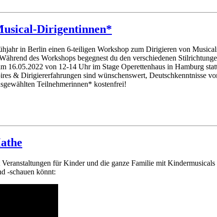
usical-Dirigentinnen*
rühjahr in Berlin einen 6-teiligen Workshop zum Dirigieren von Musica
Während des Workshops begegnest du den verschiedenen Stilrichtungen 
m 16.05.2022 von 12-14 Uhr im Stage Operettenhaus in Hamburg statt. D
ires & Dirigiererfahrungen sind wünschenswert, Deutschkenntnisse von
ausgewählten Teilnehmerinnen* kostenfrei!
athe
 Veranstaltungen für Kinder und die ganze Familie mit Kindermusicals 
nd -schauen könnt: