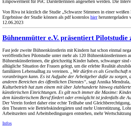
Empowerment für PoC Darstellerinnen angesehen werden. Die Interview
Von Riva ist kürzlich die Studie „Schwarze Stimmen in einer weißen
Ergebnisse der Studie können als pdf kostenlos
hier
heruntergeladen 
12.06.2023
Bühnenmütter e.V. präsentiert Pilotstudie
Fast jede zweite Bühnenkünstlerin mit Kindern hat schon einmal negat
veröffentlichen Pilotstudie unter mehr als
120 Bühnenkünstlerinnen aus
Bühnenkünstlerinnen, die gleichzeitig Kinder haben, schwanger sind 
alltägliche Situation der Frauen gelegt, um die erlebte Realität abzu
familiären Lebensalltag zu vereinen.
„Wir dürfen es als Gesellschaft 
voranbringen kann. Es ist Aufgabe der Arbeitgeber dafür zu sorgen, d
anderen Bereichen des öffentlichen Dienstes“
, sagt Annika Mendrala
Kulturbetrieb hat zum einem mit über Jahrhunderte hinweg etabliert
künstlerischen Einrichtungen. Es gilt noch immer die Maxime: Kinderb
dem künstlerischem Beruf fördert oder ermöglicht ist jedenfalls die
Der Verein fordert daher eine echte Teilhabe und Gleichberechtigung,
den Theatern wie Betriebskindergärten und mehr Unterstützung, Lohng
Arbeitszeiten und Arbeitsbedingungen entstehen, mehr Wertschätzung
Infos