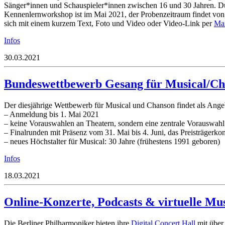
Sänger*innen und Schauspieler*innen zwischen 16 und 30 Jahren. Du 
Kennenlernworkshop ist im Mai 2021, der Probenzeitraum findet von J
sich mit einem kurzem Text, Foto und Video oder Video-Link per
Mai
Infos
30.03.2021
Bundeswettbewerb Gesang für Musical/C
Der diesjährige Wettbewerb für Musical und Chanson findet als Angeb
– Anmeldung bis 1. Mai 2021
– keine Vorauswahlen an Theatern, sondern eine zentrale Vorauswah
– Finalrunden mit Präsenz vom 31. Mai bis 4. Juni, das Preisträgerkon
– neues Höchstalter für Musical: 30 Jahre (frühestens 1991 geboren)
Infos
18.03.2021
Online-Konzerte, Podcasts & virtuelle M
Die Berliner Philharmoniker bieten ihre
Digital Concert Hall
mit über