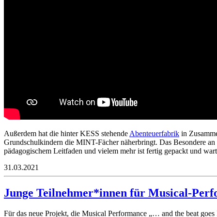
Außerdem hat die hinter KESS stehende
Abenteuerfabrik
in Zusamme
Grundschulkindern die MINT-Fächer näherbringt. Das Besondere an de
pädagogischem Leitfaden und vielem mehr ist fertig gepackt und warte
31.03.2021
Junge Teilnehmer*innen für Musical-Per
Für das neue Projekt, die Musical Performance „… and the beat go