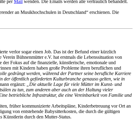
itte per
Mail
wenden. Die Emails werden alle vertraulich behandelt.
ierender an Musikhochschulen
in Deutschland“
erschienen. Die
rte verlor sogar einen Job. Das ist der Befund einer kürzlich
e Verein Bühnenmütter e.V. hat erstmals die Lebenssituation von
der Fokus auf die finanzielle, künstlerische, emotionale und
tlerinnen mit Kindern haben große Probleme ihren beruflichen und
rolle gedrängt werden, während der Partner seine berufliche Karriere
n der öffentlich geförderten Kulturbranche genauso gelten, wie in
emann ergänzt:
„Die aktuelle Lage für viele Mütter im Kunst- und
sälen zu tun, zum anderen aber auch an der Haltung vieler
ne betriebliche Infrastruktur, die eine Vereinbarkeit von Familie und
eiten, früher kommunizierte Arbeitspläne, Kinderbetreuung vor Ort an
gung von entstehende Babysitterkosten, die durch die gültigen
 Künstlerin durch den Mutter-Status.