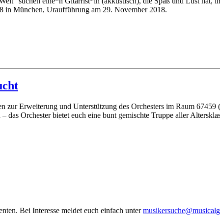
Welt“ suchen eine*n Gitarrist*in (akkustisch), die Spaß und Lust hat,
18 in München, Uraufführung am 29. November 2018.
ucht
innen zur Erweiterung und Unterstützung des Orchesters im Raum 6745
 – das Orchester bietet euch eine bunt gemischte Truppe aller Alterskl
nten. Bei Interesse meldet euch einfach unter
sum
sreki
@ehcu
cisum
or