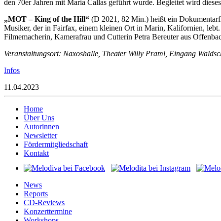
den 70er Jahren mit Maria Callas geführt wurde. Begleitet wird diese
„MOT – King of the Hill“
(D 2021, 82 Min.) heißt ein Dokumentarf
Musiker, der in Fairfax, einem kleinen Ort in Marin, Kalifornien, lebt
Filmemacherin, Kamerafrau und Cutterin Petra Bereuter aus Offenbac
Veranstaltungsort: Naxoshalle, Theater Willy Praml, Eingang Walds
Infos
11.04.2023
Home
Über Uns
Autorinnen
Newsletter
Fördermitgliedschaft
Kontakt
News
Reports
CD-Reviews
Konzerttermine
Workshops