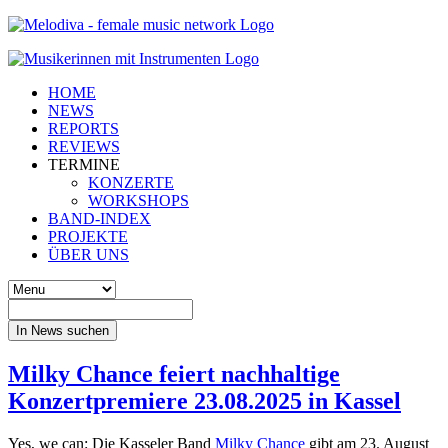
HOME
NEWS
REPORTS
REVIEWS
TERMINE
KONZERTE
WORKSHOPS
BAND-INDEX
PROJEKTE
ÜBER UNS
In News suchen
Milky Chance feiert nachhaltige
Konzertpremiere 23.08.2025 in Kassel
Yes, we can: Die Kasseler Band
Milky Chance
gibt am 23. August