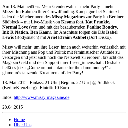
Am 13. Mai heißt es: Mehr Genderwahn – mehr Party – mehr
Missy! Im Rahmen ihrer Crowdfunding-Kampagne bei Startnext
laden die Macherinnen des
Missy Magazines
zur Party im Berliner
Südblock – mit Live-Musik von
Keøma feat. Kat Frankie,
Normal Love
(von und mit der bezaubernden
Pauline Boudry,
Ink R Nation, Ben Kaan
). Im Anschluss folgen die DJs
Isabel
Lewis
(Bodysnatch) mit
Ariel Efraim Ashbel
(Dorf Disko).
Missy will mehr: um ihre Leser_innen auch weiterhin verlässlich mit
ihrer Mischung aus Pop und Politik mit feministischer Attitüde zu
versorgen und jetzt auch noch die Netzwelt zu erobern, braucht das
Magazin Geld und den Support ihrer Leser_innenschaft. Deshalb
heißt es jetzt: „Come on out – dance for the damn money!“ als
glamourös tanzende Kreaturen auf der Party!
13. Mai 2015 | Einlass: 21 Uhr | Beginn: 22 Uhr | @ Südblock
(Berlin/Kreuzberg) | Eintritt: 10 Euro
Infos:
http://www.missy-magazine.de
28.04.2015
Home
Über Uns