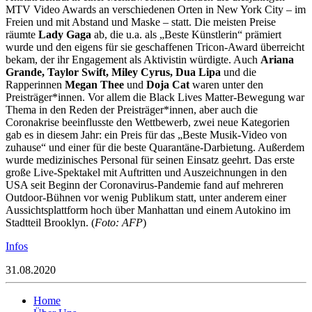
MTV Video Awards an verschiedenen Orten in New York City – im
Freien und mit Abstand und Maske – statt. Die meisten Preise
räumte
Lady Gaga
ab, die u.a. als „Beste Künstlerin“ prämiert
wurde und den eigens für sie geschaffenen Tricon-Award überreicht
bekam, der ihr Engagement als Aktivistin würdigte. Auch
Ariana
Grande, Taylor Swift, Miley Cyrus, Dua Lipa
und die
Rapperinnen
Megan Thee
und
Doja Cat
waren unter den
Preisträger*innen. Vor allem die Black Lives Matter-Bewegung war
Thema in den Reden der Preisträger*innen, aber auch die
Coronakrise beeinflusste den Wettbewerb, zwei neue Kategorien
gab es in diesem Jahr: ein Preis für das „Beste Musik-Video von
zuhause“ und einer für die beste Quarantäne-Darbietung. Außerdem
wurde medizinisches Personal für seinen Einsatz geehrt. Das erste
große Live-Spektakel mit Auftritten und Auszeichnungen in den
USA seit Beginn der Coronavirus-Pandemie fand auf mehreren
Outdoor-Bühnen vor wenig Publikum statt, unter anderem einer
Aussichtsplattform hoch über Manhattan und einem Autokino im
Stadtteil Brooklyn. (
Foto: AFP
)
Infos
31.08.2020
Home