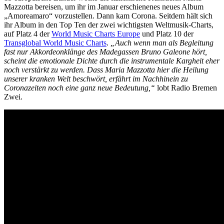
Mazzotta bereisen, um ihr im Januar erschienenes neues Album
„Amoreamaro“ vorzustellen. Dann kam Corona. Seitdem hält sich
ihr Album in den Top Ten der zwei wichtigsten Weltmusik-Charts,
auf Platz 4 der
World Music Charts Europe
und Platz 10 der
Transglobal World Music Charts
.
„Auch wenn man als Begleitung
fast nur Akkordeonklänge des Madegassen Bruno Galeone hört,
scheint die emotionale Dichte durch die instrumentale Kargheit eher
noch verstärkt zu werden. Dass Maria Mazzotta hier die Heilung
unserer kranken Welt beschwört, erfährt im Nachhinein zu
Coronazeiten noch eine ganz neue Bedeutung,“
lobt Radio Bremen
Zwei.