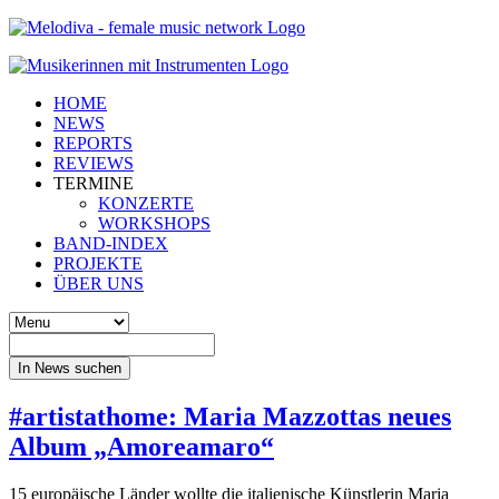
HOME
NEWS
REPORTS
REVIEWS
TERMINE
KONZERTE
WORKSHOPS
BAND-INDEX
PROJEKTE
ÜBER UNS
In News suchen
#artistathome: Maria Mazzottas neues
Album „Amoreamaro“
15 europäische Länder wollte die italienische Künstlerin Maria