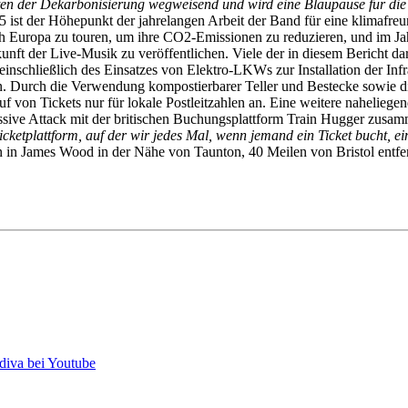
ten der Dekarbonisierung wegweisend und wird eine Blaupause für die
ist der Höhepunkt der jahrelangen Arbeit der Band für eine klimafreun
 Europa zu touren, um ihre CO2-Emissionen zu reduzieren, und im Jah
t der Live-Musik zu veröffentlichen. Viele der in diesem Bericht da
 einschließlich des Einsatzes von Elektro-LKWs zur Installation der Inf
en. Durch die Verwendung kompostierbarer Teller und Bestecke sowie d
 von Tickets nur für lokale Postleitzahlen an. Eine weitere naheliege
ssive Attack mit der britischen Buchungsplattform Train Hugger zusamm
icketplattform, auf der wir jedes Mal, wenn jemand ein Ticket bucht, 
n James Wood in der Nähe von Taunton, 40 Meilen von Bristol entfern