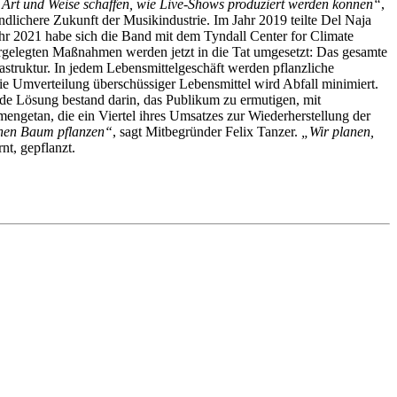
 Art und Weise schaffen, wie Live-Shows produziert werden können“
,
dlichere Zukunft der Musikindustrie. Im Jahr 2019 teilte Del Naja
r 2021 habe sich die Band mit dem Tyndall Center for Climate
rgelegten Maßnahmen werden jetzt in die Tat umgesetzt: Das gesamte
rastruktur. In jedem Lebensmittelgeschäft werden pflanzliche
ie Umverteilung überschüssiger Lebensmittel wird Abfall minimiert.
nde Lösung bestand darin, das Publikum zu ermutigen, mit
engetan, die ein Viertel ihres Umsatzes zur Wiederherstellung der
einen Baum pflanzen“
, sagt Mitbegründer Felix Tanzer.
„Wir planen,
t, gepflanzt.