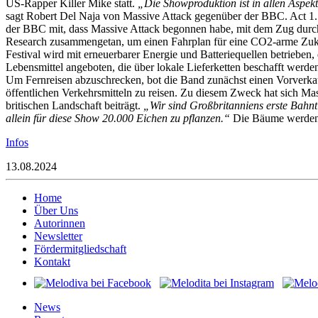
US-Rapper Killer Mike statt.
„Die Showproduktion ist in allen Aspek
sagt Robert Del Naja von Massive Attack gegenüber der BBC. Act 1.5 
der BBC mit, dass Massive Attack begonnen habe, mit dem Zug durch
Research zusammengetan, um einen Fahrplan für eine CO2-arme Zukunf
Festival wird mit erneuerbarer Energie und Batteriequellen betrieben,
Lebensmittel angeboten, die über lokale Lieferketten beschafft werd
Um Fernreisen abzuschrecken, bot die Band zunächst einen Vorverkauf
öffentlichen Verkehrsmitteln zu reisen. Zu diesem Zweck hat sich Ma
britischen Landschaft beiträgt.
„Wir sind Großbritanniens erste Bahnt
allein für diese Show 20.000 Eichen zu pflanzen.“
Die Bäume werden i
Infos
13.08.2024
Home
Über Uns
Autorinnen
Newsletter
Fördermitgliedschaft
Kontakt
News