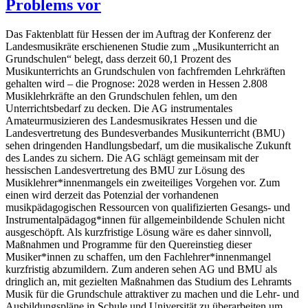
Problems vor
Das Faktenblatt für Hessen der im Auftrag der Konferenz der
Landesmusikräte erschienenen Studie zum „Musikunterricht an
Grundschulen“ belegt, dass derzeit 60,1 Prozent des
Musikunterrichts an Grundschulen von fachfremden Lehrkräften
gehalten wird – die Prognose: 2028 werden in Hessen 2.808
Musiklehrkräfte an den Grundschulen fehlen, um den
Unterrichtsbedarf zu decken. Die AG instrumentales
Amateurmusizieren des Landesmusikrates Hessen und die
Landesvertretung des Bundesverbandes Musikunterricht (BMU)
sehen dringenden Handlungsbedarf, um die musikalische Zukunft
des Landes zu sichern. Die AG schlägt gemeinsam mit der
hessischen Landesvertretung des BMU zur Lösung des
Musiklehrer*innenmangels ein zweiteiliges Vorgehen vor. Zum
einen wird derzeit das Potenzial der vorhandenen
musikpädagogischen Ressourcen von qualifizierten Gesangs- und
Instrumentalpädagog*innen für allgemeinbildende Schulen nicht
ausgeschöpft. Als kurzfristige Lösung wäre es daher sinnvoll,
Maßnahmen und Programme für den Quereinstieg dieser
Musiker*innen zu schaffen, um den Fachlehrer*innenmangel
kurzfristig abzumildern. Zum anderen sehen AG und BMU als
dringlich an, mit gezielten Maßnahmen das Studium des Lehramts
Musik für die Grundschule attraktiver zu machen und die Lehr- und
Ausbildungspläne in Schule und Universität zu überarbeiten um