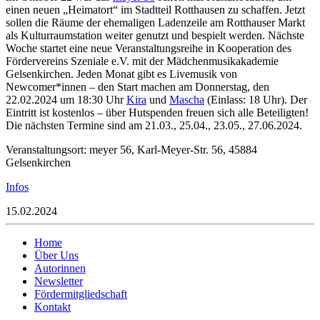
einen neuen „Heimatort“ im Stadtteil Rotthausen zu schaffen. Jetzt
sollen die Räume der ehemaligen Ladenzeile am Rotthauser Markt
als Kulturraumstation weiter genutzt und bespielt werden.
Nächste
Woche startet eine neue Veranstaltungsreihe in Kooperation des
Fördervereins Szeniale e.V. mit der Mädchenmusikakademie
Gelsenkirchen. Jeden Monat gibt es Livemusik von
Newcomer*innen – den Start machen am Donnerstag, den
22.02.2024 um 18:30 Uhr
Kira
und
Mascha
(Einlass: 18 Uhr). Der
Eintritt ist kostenlos – über Hutspenden freuen sich alle Beteiligten!
Die nächsten Termine sind am 21.03., 25.04., 23.05., 27.06.2024.
Veranstaltungsort: meyer 56, Karl-Meyer-Str. 56, 45884
Gelsenkirchen
Infos
15.02.2024
Home
Über Uns
Autorinnen
Newsletter
Fördermitgliedschaft
Kontakt