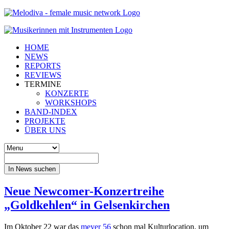
HOME
NEWS
REPORTS
REVIEWS
TERMINE
KONZERTE
WORKSHOPS
BAND-INDEX
PROJEKTE
ÜBER UNS
In News suchen
Neue Newcomer-Konzertreihe
„Goldkehlen“ in Gelsenkirchen
Im Oktober 22 war das
meyer 56
schon mal Kulturlocation, um