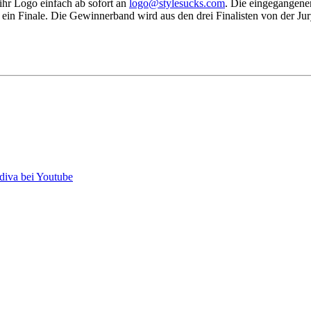
ihr Logo einfach ab sofort an
ogol
lyts@
kcuse
moc.s
. Die eingegangene
es ein Finale. Die Gewinnerband wird aus den drei Finalisten von der J