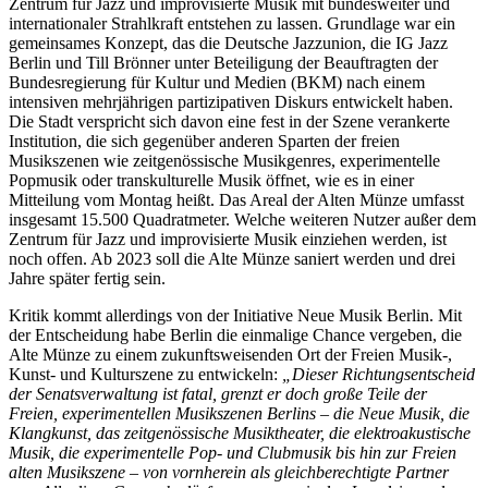
Zentrum für Jazz und improvisierte Musik mit bundesweiter und
internationaler Strahlkraft entstehen zu lassen. Grundlage war ein
gemeinsames Konzept, das die Deutsche Jazzunion, die IG Jazz
Berlin und Till Brönner unter Beteiligung der Beauftragten der
Bundesregierung für Kultur und Medien (BKM) nach einem
intensiven mehrjährigen partizipativen Diskurs entwickelt haben.
Die Stadt verspricht sich davon eine fest in der Szene verankerte
Institution, die sich gegenüber anderen Sparten der freien
Musikszenen wie zeitgenössische Musikgenres, experimentelle
Popmusik oder transkulturelle Musik öffnet, wie es in einer
Mitteilung vom Montag heißt. Das Areal der Alten Münze umfasst
insgesamt 15.500 Quadratmeter. Welche weiteren Nutzer außer dem
Zentrum für Jazz und improvisierte Musik einziehen werden, ist
noch offen. Ab 2023 soll die Alte Münze saniert werden und drei
Jahre später fertig sein.
Kritik kommt allerdings von der Initiative Neue Musik Berlin. Mit
der Entscheidung habe Berlin die einmalige Chance vergeben, die
Alte Münze zu einem zukunftsweisenden Ort der Freien Musik-,
Kunst- und Kulturszene zu entwickeln:
„Dieser Richtungsentscheid
der Senatsverwaltung ist fatal, grenzt er doch große Teile der
Freien, experimentellen Musikszenen Berlins – die Neue Musik, die
Klangkunst, das zeitgenössische Musiktheater, die elektroakustische
Musik, die experimentelle Pop- und Clubmusik bis hin zur Freien
alten Musikszene – von vornherein als gleichberechtigte Partner