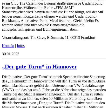
es im Club The Cafe in der Brönnerstraße eine neue Underground-
Konzertreihe. Während die Reihe „FFM JAM“
Stoner/Psychedelic/Heavy/Kraut auf die Bühne bringt, soll der Stil
bei der neuen Konzertreihe offener werden und Underground-
Rockbands, Alternative, Punk, Metal featuren. Gleich bleibt: Es
werden lokale und nicht-lokale Bands ausgewählt, die
atmosphärisch spielen und Bühnenpräsenz haben.
Veranstaltungsort: The Cave, Brönnerstr. 11, 60313 Frankfurt
Kontakt
|
Infos
30.01.2025
„Der gute Turm“ in Hannover
Die Initiative „Der gute Turm“ sammelt Spenden für eine Sanierung
des „Telemoritz“ in Hannover und will den Turm so vor dem Abriss
retten. Das Bauwerk gehört dem Unternehmen VW-Nutzfahrzeuge
(VWN) und das hat am 8. Februar die Abbruchanzeige des maroden
Turms bei der Stadt Hannover eingereicht. Um den Turm zu retten
und sanieren zu können, seien 50 Millionen Euro nötig, schreiben
die Macher*innen von „Der gute Turm“. Die Initiative rund um den
Musiker Mousse T. hat nach eigenen Angaben bisher 18 Millionen