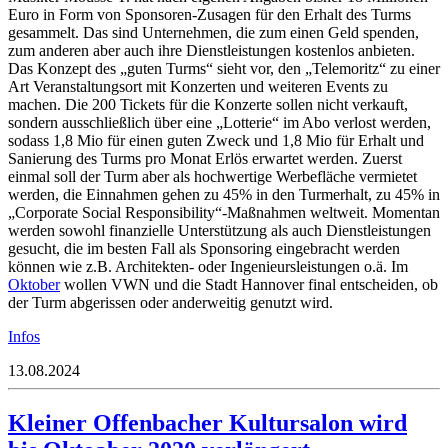
Euro in Form von Sponsoren-Zusagen für den Erhalt des Turms
gesammelt. Das sind Unternehmen, die zum einen Geld spenden,
zum anderen aber auch ihre Dienstleistungen kostenlos anbieten.
Das Konzept des „guten Turms“ sieht vor, den „Telemoritz“ zu einer
Art Veranstaltungsort mit Konzerten und weiteren Events zu
machen. Die 200 Tickets für die Konzerte sollen nicht verkauft,
sondern ausschließlich über eine „Lotterie“ im Abo verlost werden,
sodass 1,8 Mio für einen guten Zweck und 1,8 Mio für Erhalt und
Sanierung des Turms pro Monat Erlös erwartet werden. Zuerst
einmal soll der Turm aber als hochwertige Werbefläche vermietet
werden, die Einnahmen gehen zu 45% in den Turmerhalt, zu 45% in
„Corporate Social Responsibility“
-Maßnahmen weltweit. Momentan
werden sowohl finanzielle Unterstützung als auch Dienstleistungen
gesucht, die im besten Fall als Sponsoring eingebracht werden
können wie z.B. Architekten- oder Ingenieursleistungen o.ä. Im
Oktober
wollen VWN und die Stadt Hannover final entscheiden, ob
der Turm abgerissen oder anderweitig genutzt wird.
Infos
13.08.2024
Kleiner Offenbacher Kultursalon wird