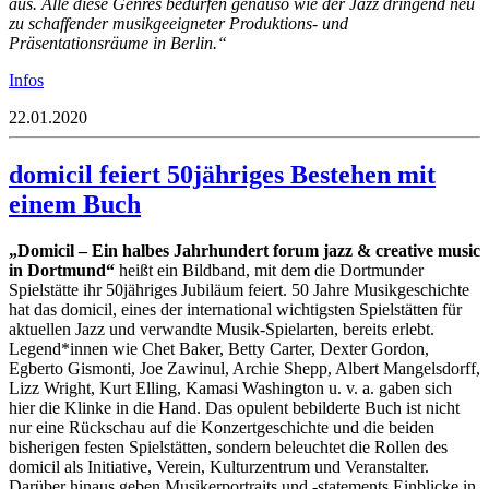
aus. Alle diese Genres bedürfen genauso wie der Jazz dringend neu
zu schaffender musikgeeigneter Produktions- und
Präsentationsräume in Berlin.“
Infos
22.01.2020
domicil feiert 50jähriges Bestehen mit
einem Buch
„Domicil – Ein halbes Jahrhundert forum jazz & creative music
in Dortmund“
heißt ein Bildband, mit dem die Dortmunder
Spielstätte ihr 50jähriges Jubiläum feiert. 50 Jahre Musikgeschichte
hat das domicil, eines der international wichtigsten Spielstätten für
aktuellen Jazz und verwandte Musik-Spielarten, bereits erlebt.
Legend*innen wie Chet Baker, Betty Carter, Dexter Gordon,
Egberto Gismonti, Joe Zawinul, Archie Shepp, Albert Mangelsdorff,
Lizz Wright, Kurt Elling, Kamasi Washington u. v. a. gaben sich
hier die Klinke in die Hand. Das opulent bebilderte Buch ist nicht
nur eine Rückschau auf die Konzertgeschichte und die beiden
bisherigen festen Spielstätten, sondern beleuchtet die Rollen des
domicil als Initiative, Verein, Kulturzentrum und Veranstalter.
Darüber hinaus geben Musikerportraits und -statements Einblicke in