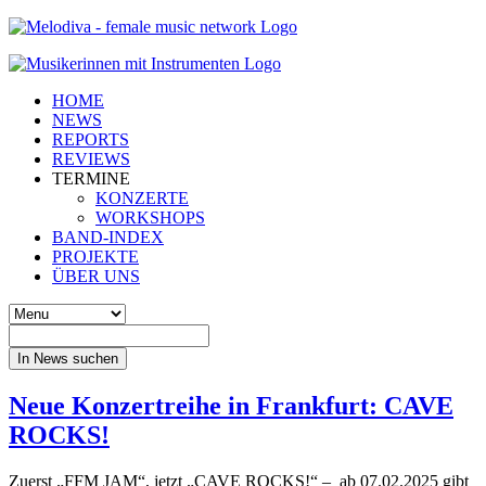
HOME
NEWS
REPORTS
REVIEWS
TERMINE
KONZERTE
WORKSHOPS
BAND-INDEX
PROJEKTE
ÜBER UNS
In News suchen
Neue Konzertreihe in Frankfurt: CAVE
ROCKS!
Zuerst „FFM JAM“, jetzt „CAVE ROCKS!“ – ab 07.02.2025 gibt