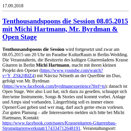
17.09.2018
Tenthousandspoons die Session 08.05.2015
mit Michi Hartmann, Mr. Byrdman &
Open Stage
Tenthousandspoons die Session
wird fortgesetzt und zwar am
08.05.2015 um 20 Uhr im Paradise KulturRaum in Berlin-Wedding.
Die Veranstalterin, die Besitzerin des kultigen Gitarrenladens Krasse
Gitarren in Berlin
Michi Hartmann
, macht mit ihrem kleinen
Projekt den Opener (
https://www.youtube.com/watch?
v=Y_ZSk2jBlZ4
) mit Nárcisz Németh an der Querflöte im Duo,
gefolgt von Mr. Byrdman
(
https://www.facebook.com/byrdmanexperience?fref=ts
); danach ist
Open Stage. Wer also Lust hat, sich dazu zu gesellen, schnappt sich
ihre/seine Instrumente, Songs & Stories und kommt vorbei. Anlage
und Amps sind vorhanden. Längerfristig soll es immer einen
Opener/Gast geben und wer mag, darf auch gerne etwas vorlesen.
Zur guten Planung – alle Interessierten melden sich bitte bei Michi
Hartmann, Kontakt:
https://www.facebook.com/pages/Krassegitarren-Gitarrenbau-
Stromgitarrenwerkstatt/174334712648191
. Veranstaltungsort: