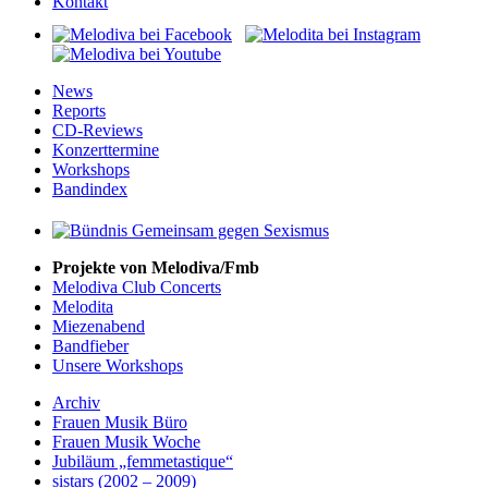
Kontakt
News
Reports
CD-Reviews
Konzerttermine
Workshops
Bandindex
Projekte von Melodiva/Fmb
Melodiva Club Concerts
Melodita
Miezenabend
Bandfieber
Unsere Workshops
Archiv
Frauen Musik Büro
Frauen Musik Woche
Jubiläum „femmetastique“
sistars (2002 – 2009)