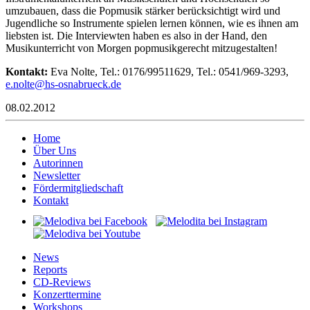
umzubauen, dass die Popmusik stärker berücksichtigt wird und
Jugendliche so Instrumente spielen lernen können, wie es ihnen am
liebsten ist. Die Interviewten haben es also in der Hand, den
Musikunterricht von Morgen popmusikgerecht mitzugestalten!
Kontakt:
Eva Nolte, Tel.: 0176/99511629, Tel.: 0541/969-3293,
on.e
h@etl
nso-s
eurba
ed.kc
08.02.2012
Home
Über Uns
Autorinnen
Newsletter
Fördermitgliedschaft
Kontakt
News
Reports
CD-Reviews
Konzerttermine
Workshops