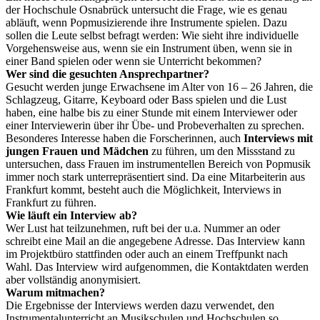
der Hochschule Osnabrück untersucht die Frage, wie es genau
abläuft, wenn Popmusizierende ihre Instrumente spielen. Dazu
sollen die Leute selbst befragt werden: Wie sieht ihre individuelle
Vorgehensweise aus, wenn sie ein Instrument üben, wenn sie in
einer Band spielen oder wenn sie Unterricht bekommen?
Wer sind die gesuchten Ansprechpartner?
Gesucht werden junge Erwachsene im Alter von 16 – 26 Jahren, die
Schlagzeug, Gitarre, Keyboard oder Bass spielen und die Lust
haben, eine halbe bis zu einer Stunde mit einem Interviewer oder
einer Interviewerin über ihr Übe- und Probeverhalten zu sprechen.
Besonderes Interesse haben die Forscherinnen, auch
Interviews mit
jungen Frauen und Mädchen
zu führen, um den Missstand zu
untersuchen, dass Frauen im instrumentellen Bereich von Popmusik
immer noch stark unterrepräsentiert sind. Da eine Mitarbeiterin aus
Frankfurt kommt, besteht auch die Möglichkeit, Interviews in
Frankfurt zu führen.
Wie läuft ein Interview ab?
Wer Lust hat teilzunehmen, ruft bei der u.a. Nummer an oder
schreibt eine Mail an die angegebene Adresse. Das Interview kann
im Projektbüro stattfinden oder auch an einem Treffpunkt nach
Wahl. Das Interview wird aufgenommen, die Kontaktdaten werden
aber vollständig anonymisiert.
Warum mitmachen?
Die Ergebnisse der Interviews werden dazu verwendet, den
Instrumentalunterricht an Musikschulen und Hochschulen so