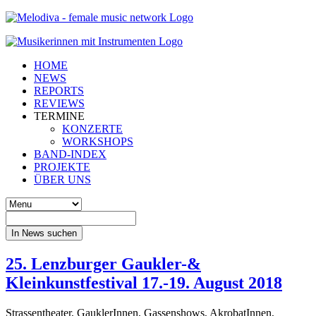
HOME
NEWS
REPORTS
REVIEWS
TERMINE
KONZERTE
WORKSHOPS
BAND-INDEX
PROJEKTE
ÜBER UNS
In News suchen
25. Lenzburger Gaukler-&
Kleinkunstfestival 17.-19. August 2018
Strassentheater, GauklerInnen, Gassenshows, AkrobatInnen,