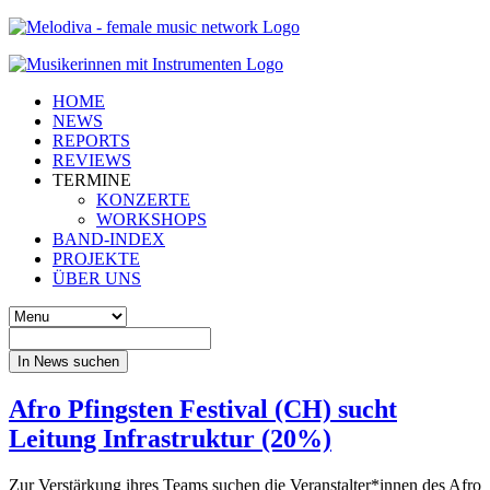
HOME
NEWS
REPORTS
REVIEWS
TERMINE
KONZERTE
WORKSHOPS
BAND-INDEX
PROJEKTE
ÜBER UNS
In News suchen
Afro Pfingsten Festival (CH) sucht
Leitung Infrastruktur (20%)
Zur Verstärkung ihres Teams suchen die Veranstalter*innen des Afro