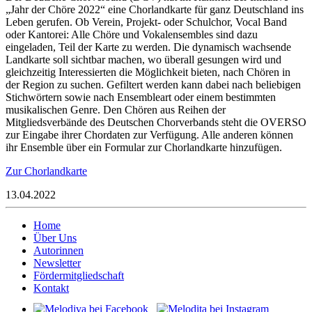
„Jahr der Chöre 2022“ eine Chorlandkarte für ganz Deutschland ins
Leben gerufen. Ob Verein, Projekt- oder Schulchor, Vocal Band
oder Kantorei: Alle Chöre und Vokalensembles sind dazu
eingeladen, Teil der Karte zu werden. Die dynamisch wachsende
Landkarte soll sichtbar machen, wo überall gesungen wird und
gleichzeitig Interessierten die Möglichkeit bieten, nach Chören in
der Region zu suchen. Gefiltert werden kann dabei nach beliebigen
Stichwörtern sowie nach Ensembleart oder einem bestimmten
musikalischen Genre. Den Chören aus Reihen der
Mitgliedsverbände des Deutschen Chorverbands steht die OVERSO
zur Eingabe ihrer Chordaten zur Verfügung. Alle anderen können
ihr Ensemble über ein Formular zur Chorlandkarte hinzufügen.
Zur Chorlandkarte
13.04.2022
Home
Über Uns
Autorinnen
Newsletter
Fördermitgliedschaft
Kontakt