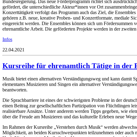
Bundesregierung. Das neue Förderprogramm richtet sich ausdrückl
gefördert, die unterschiedliche Akteur*innen vor Ort zusammenbrin
Konzerttätigkeit verfolgt das Programm auch das Ziel, die Ensembles 
gehören z.B. neue, kreative Proben- und Konzertformate, mediale S
eingereicht werden. Die Ensembles können sich um Fördersummen von
ehrenamtliche Arbeit. Die geförderten Projekte werden in der zweiten J
Infos
22.04.2021
Kursreihe für ehrenamtlich Tätige in der
Musik bietet einen alternativen Verständigungsweg und kann damit 
elementares Musizieren und Singen ein alternativer Verständigungsweg
beantworten.
Die Sprachbarriere ist eines der schwierigsten Probleme in der deuts
einen Beitrag zur gesellschaftlichen Partizipation von Flüchtlingen 
realisierbare Ansätze. Unter anderem werden Tipps gegeben, wie eleme
über die Freude am Musizieren und das kulturelle Erleben neue Weg
Im Rahmen der Kursreihe „Verstehen durch Musik“ werden abwechsel
Möglichkeit, an beiden Kursschwerpunkten teilzunehmen oder auch n