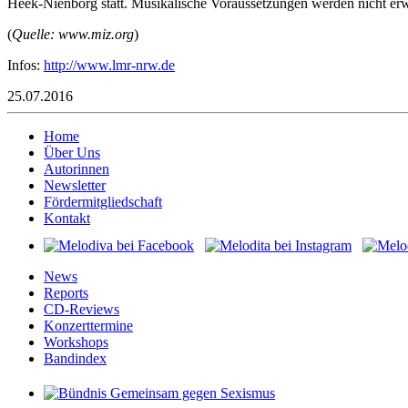
Heek-Nienborg statt. Musikalische Voraussetzungen werden nicht erw
(
Quelle: www.miz.org
)
Infos:
http://www.lmr-nrw.de
25.07.2016
Home
Über Uns
Autorinnen
Newsletter
Fördermitgliedschaft
Kontakt
News
Reports
CD-Reviews
Konzerttermine
Workshops
Bandindex