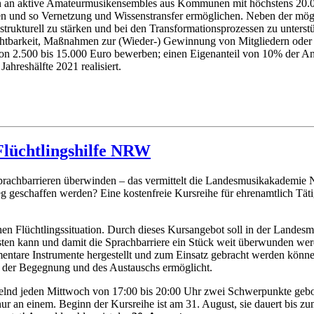
ich an aktive Amateurmusikensembles aus Kommunen mit höchstens 20
gen und so Vernetzung und Wissenstransfer ermöglichen. Neben der mö
strukturell zu stärken und bei den Transformationsprozessen zu unters
ichtbarkeit, Maßnahmen zur (Wieder-) Gewinnung von Mitgliedern oder
 2.500 bis 15.000 Euro bewerben; einen Eigenanteil von 10% der Antr
ahreshälfte 2021 realisiert.
 Flüchtlingshilfe NRW
Sprachbarrieren überwinden – das vermittelt die Landesmusikakademi
 geschaffen werden? Eine kostenfreie Kursreihe für ehrenamtlich Tätige 
chen Flüchtlingssituation. Durch dieses Kursangebot soll in der Landes
leisten kann und damit die Sprachbarriere ein Stück weit überwunden we
ntare Instrumente hergestellt und zum Einsatz gebracht werden können.
e der Begegnung und des Austauschs ermöglicht.
nd jeden Mittwoch von 17:00 bis 20:00 Uhr zwei Schwerpunkte gebote
ur an einem. Beginn der Kursreihe ist am 31. August, sie dauert bis