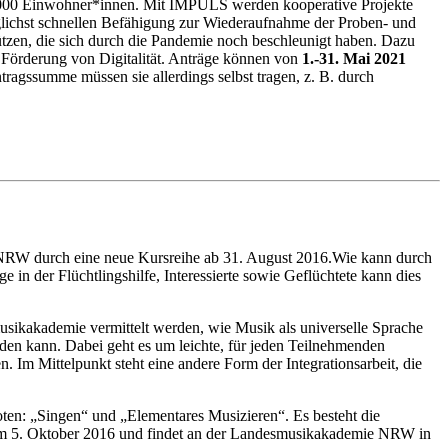
.000 Einwohner*innen. Mit IMPULS werden kooperative Projekte
glichst schnellen Befähigung zur Wiederaufnahme der Proben- und
tützen, die sich durch die Pandemie noch beschleunigt haben. Dazu
 Förderung von Digitalität. Anträge können von
1.-31. Mai 2021
agssumme müssen sie allerdings selbst tragen, z. B. durch
e NRW durch eine neue Kursreihe ab 31. August 2016.Wie kann durch
in der Flüchtlingshilfe, Interessierte sowie Geflüchtete kann dies
musikakademie vermittelt werden, wie Musik als universelle Sprache
rden kann. Dabei geht es um leichte, für jeden Teilnehmenden
 Im Mittelpunkt steht eine andere Form der Integrationsarbeit, die
n: „Singen“ und „Elementares Musizieren“. Es besteht die
 zum 5. Oktober 2016 und findet an der Landesmusikakademie NRW in