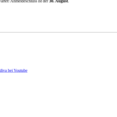
artet! Anmeldeschluss ist der
30. August
.