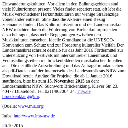
Einwanderungskulturen. Vor allem in den Ballungsgebieten sind
viele Kulturformen präsent. Vieles findet separiert statt, oft lebt die
Musik verschiedener Herkunftskulturen nur wenige Straßenzüge
voneinander entfernt, ohne dass die Akteure einen Bezug
zueinander finden. Das Kulturministerium und der Landesmusikrat
NRW möchten durch die Förderung von Breitenkulturprojekten
dazu beitragen, dass mehr Begegnungen zwischen den
Musikkulturen entstehen. Ideelle Grundlage ist die UNESCO-
Konvention zum Schutz und zur Förderung kultureller Vielfalt. Der
Landesmusikrat schreibt deshalb für das Jahr 2016 Fördermittel zur
Unterstützung von Festivals mit interkultureller Laienmusik und
Veranstaltungsreihen mit brückenbildenden musikalischen Inhalten
aus. Die detaillierte Ausschreibung und das Antragsformular stehen
als pdf-Dateien auf der Internetseite des Landesmusikrats NRW zum
Download bereit. Anträge für Projekte, die ab 1. Januar 2016
stattfinden, bitte bis zum
15. November 2015
an den:
Landesmusikrat NRW, Stichwort: Brückenklang, Klever Str. 23,
40477 Düsseldorf, Tel. 0211/862064-34,
n-
ed.wr
eurb
knekc
@gnal
rml
.
(Quelle:
www.miz.org
)
Infos:
http://www.lmr-nrw.de
26.10.2015