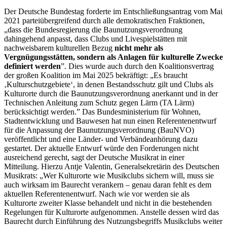
Der Deutsche Bundestag forderte im Entschließungsantrag vom Mai
2021 parteiübergreifend durch alle demokratischen Fraktionen,
„dass die Bundesregierung die Baunutzungsverordnung
dahingehend anpasst, dass Clubs und Livespielstätten mit
nachweisbarem kulturellen Bezug
nicht mehr als
Vergnügungsstätten, sondern als Anlagen für kulturelle Zwecke
definiert werden
”. Dies wurde auch durch den Koalitionsvertrag
der großen Koalition im Mai 2025 bekräftigt: „Es braucht
‚Kulturschutzgebiete‘, in denen Bestandsschutz gilt und Clubs als
Kulturorte durch die Baunutzungsverordnung anerkannt und in der
Technischen Anleitung zum Schutz gegen Lärm (TA Lärm)
berücksichtigt werden.” Das Bundesministerium für Wohnen,
Stadtentwicklung und Bauwesen hat nun einen Referentenentwurf
für die Anpassung der Baunutzungsverordnung (BauNVO)
veröffentlicht und eine Länder- und Verbändeanhörung dazu
gestartet. Der aktuelle Entwurf würde den Forderungen nicht
ausreichend gerecht, sagt der Deutsche Musikrat in einer
Mitteilung. Hierzu Antje Valentin, Generalsekretärin des Deutschen
Musikrats: „Wer Kulturorte wie Musikclubs sichern will, muss sie
auch wirksam im Baurecht verankern – genau daran fehlt es dem
aktuellen Referentenentwurf. Nach wie vor werden sie als
Kulturorte zweiter Klasse behandelt und nicht in die bestehenden
Regelungen für Kulturorte aufgenommen. Anstelle dessen wird das
Baurecht durch Einführung des Nutzungsbegriffs Musikclubs weiter