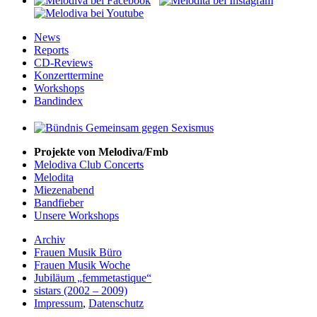
News
Reports
CD-Reviews
Konzerttermine
Workshops
Bandindex
Projekte von Melodiva/Fmb
Melodiva Club Concerts
Melodita
Miezenabend
Bandfieber
Unsere Workshops
Archiv
Frauen Musik Büro
Frauen Musik Woche
Jubiläum „femmetastique“
sistars (2002 – 2009)
Impressum
,
Datenschutz