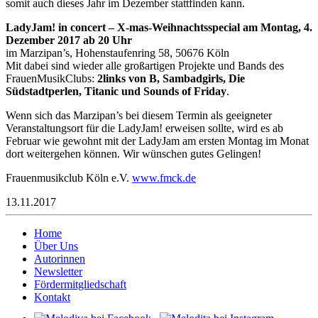
somit auch dieses Jahr im Dezember stattfinden kann.
LadyJam! in concert – X-mas-Weihnachtsspecial am Montag, 4.
Dezember 2017 ab 20 Uhr
im Marzipan’s, Hohenstaufenring 58, 50676 Köln
Mit dabei sind wieder alle großartigen Projekte und Bands des
FrauenMusikClubs:
2links von B, Sambadgirls, Die
Südstadtperlen, Titanic und Sounds of Friday
.
Wenn sich das Marzipan’s bei diesem Termin als geeigneter
Veranstaltungsort für die LadyJam! erweisen sollte, wird es ab
Februar wie gewohnt mit der LadyJam am ersten Montag im Monat
dort weitergehen können. Wir wünschen gutes Gelingen!
Frauenmusikclub Köln e.V.
www.fmck.de
13.11.2017
Home
Über Uns
Autorinnen
Newsletter
Fördermitgliedschaft
Kontakt