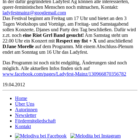
In der dafür gegründeten Ladyfest Ag können alle interessierten,
queer-feministischen Menschen noch mitmachen, Kontakt:
dal
tsefy
zniam
goog@
iamel
moc.l
Das Festival beginnt am Freitag um 17 Uhr und bietet an den 3
Tagen Workshops und Vorträge, am Freitag- und Samstagabend
sollen Konzerte, Djanes und Party den Tag beschließen. Dafür wird
z.zt. noch
eine Riot Grrl Band gesucht!
Am Samstag steht um
22.00 Uhr ein Konzert mit
Respect my fist + X
und anschließend
DJane Morelle
auf dem Programm. Mit einem Abschluss-Plenum
endet am Sonntag um 16 Uhr das Ladyfest.
Das Programm ist noch nicht endgültig, Änderungen sind noch
möglich. Alle aktuellen Infos finden sich auf
www.facebook.com/pages/Ladyfest-Mainz/130966870356782
19.04.2012
Home
Über Uns
Autorinnen
Newsletter
Fördermitgliedschaft
Kontakt