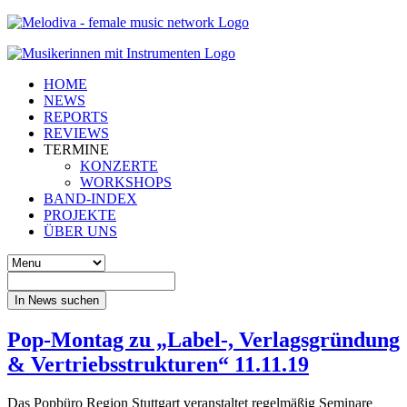
HOME
NEWS
REPORTS
REVIEWS
TERMINE
KONZERTE
WORKSHOPS
BAND-INDEX
PROJEKTE
ÜBER UNS
In News suchen
Pop-Montag zu „Label-, Verlagsgründung
& Vertriebsstrukturen“ 11.11.19
Das Popbüro Region Stuttgart veranstaltet regelmäßig Seminare