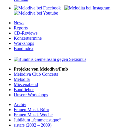
News
Reports
CD-Reviews
Konzerttermine
Workshops
Bandindex
Projekte von Melodiva/Fmb
Melodiva Club Concerts
Melodita
Miezenabend
Bandfieber
Unsere Workshops
Archiv
Frauen Musik Büro
Frauen Musik Woche
Jubiläum „femmetastique“
sistars (2002 – 2009)