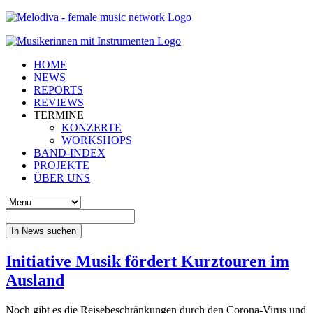
HOME
NEWS
REPORTS
REVIEWS
TERMINE
KONZERTE
WORKSHOPS
BAND-INDEX
PROJEKTE
ÜBER UNS
In News suchen
Initiative Musik fördert Kurztouren im
Ausland
Noch gibt es die Reisebeschränkungen durch den Corona-Virus und