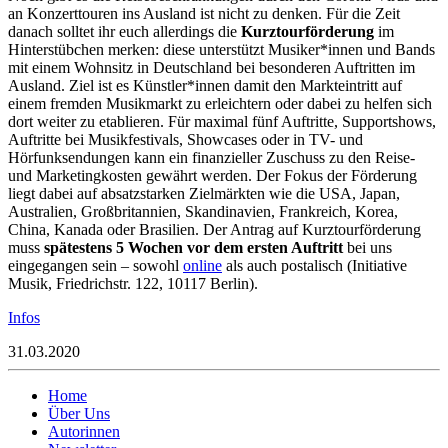
an Konzerttouren ins Ausland ist nicht zu denken. Für die Zeit
danach solltet ihr euch allerdings die
Kurztourförderung
im
Hinterstübchen merken: diese unterstützt Musiker*innen und Bands
mit einem Wohnsitz in Deutschland bei besonderen Auftritten im
Ausland. Ziel ist es Künstler*innen damit den Markteintritt auf
einem fremden Musikmarkt zu erleichtern oder dabei zu helfen sich
dort weiter zu etablieren. Für maximal fünf Auftritte, Supportshows,
Auftritte bei Musikfestivals, Showcases oder in TV- und
Hörfunksendungen kann ein finanzieller Zuschuss zu den Reise-
und Marketingkosten gewährt werden. Der Fokus der Förderung
liegt dabei auf absatzstarken Zielmärkten wie die USA, Japan,
Australien, Großbritannien, Skandinavien, Frankreich, Korea,
China, Kanada oder Brasilien. Der Antrag auf Kurztourförderung
muss
spätestens 5 Wochen vor dem ersten Auftritt
bei uns
eingegangen sein – sowohl
online
als auch postalisch (Initiative
Musik, Friedrichstr. 122, 10117 Berlin).
Infos
31.03.2020
Home
Über Uns
Autorinnen