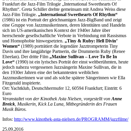
Frankfurt die Jazz-Film Trilogie „International Sweethearts Of
Rhythm“. Greta Schiller drehte gemeinsam mit Andrea Weiss diese
Jazz-Film Trilogie.
„International Sweethearts Of Rhythm“
(1986) ist ein Portrait der gleichnamigen Jazz-BigBand und zeigt
eine Gruppe von Jazzmusikerinnen, deren Identitäten und Handeln
sich im US-amerikanischen Kontext der 1940er Jahre über
herrschende gesellschaftliche Verbote in Verbindung mit Rassismus
und Homophobie hinwegsetzten.
„Tiny & Ruby: Hell Divin’
Women“
(1989) porträtiert die legendäre Jazztrompeterin Tiny
Davis und ihre langjährige Partnerin, die Drummerin Ruby (Renee
Eheelan). Der dritte Film
„Maxine Sullivan – Love To Be In
Love“
(1990) ist ein lyrisches Porträt der einst weltberühmten, heute
jedoch nahezu vergessenen Jazzsängerin Maxine Sullivan, die in
den 1930er Jahren eine der bekanntesten weiblichen
Jazzmusikerinnen war und als solche spätere Sängerinnen wie Ella
Fitzgerald inspirierte.
Ort: Yachtklub, Deutschherrnufer 12, 60594 Frankfurt; Eintritt: 6
Euro
Veranstaltet von der Kinothek Asta Nielsen, vorgestellt von
Anne
Breick
, Musikerin, Kick La Luna, Mitbegründerin des Frauen
Musik Büros.
Infos:
http://www.kinothek-asta-nielsen.de/PROGRAMM/jazzfilme/
25.09.2016