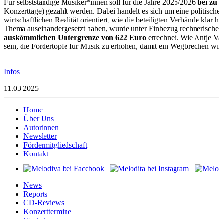
Für selbstständige Musiker*innen soll für die Jahre 2025/2026
bei zu
Konzerttage) gezahlt werden. Dabei handelt es sich um eine politische
wirtschaftlichen Realität orientiert, wie die beteiligten Verbände kl
Thema auseinandergesetzt haben, wurde unter Einbezug rechnerischer G
auskömmlichen Untergrenze
von 622 Euro
errechnet. Wie Antje Va
sein, die Fördertöpfe für Musik zu erhöhen, damit ein Wegbrechen wic
Infos
11.03.2025
Home
Über Uns
Autorinnen
Newsletter
Fördermitgliedschaft
Kontakt
News
Reports
CD-Reviews
Konzerttermine