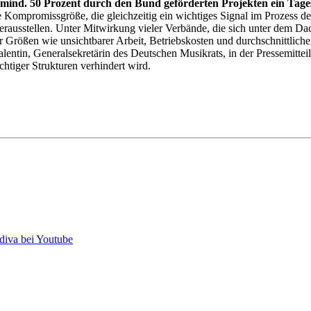
 mind. 50 Prozent durch den Bund geförderten Projekten ein Tage
 Kompromissgröße, die gleichzeitig ein wichtiges Signal im Prozess der
ar herausstellen. Unter Mitwirkung vieler Verbände, die sich unter dem
rößen wie unsichtbarer Arbeit, Betriebskosten und durchschnittlicher 
lentin, Generalsekretärin des Deutschen Musikrats, in der Pressemittei
htiger Strukturen verhindert wird.