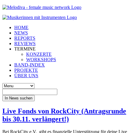
HOME
NEWS
REPORTS
REVIEWS
TERMINE
KONZERTE
WORKSHOPS
BAND-INDEX
PROJEKTE
ÜBER UNS
In News suchen
Live Fonds von RockCity (Antragsrunde
bis 30.11. verlängert!)
Bei RockCity e.V. gibt es finanzielle Unterstützung für deine Live