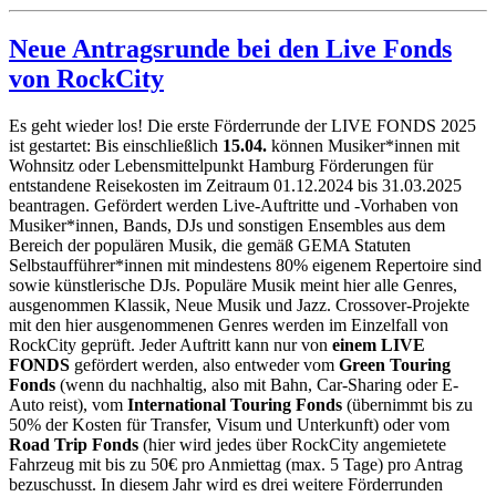
Neue Antragsrunde bei den Live Fonds
von RockCity
Es geht wieder los! Die erste Förderrunde der LIVE FONDS 2025
ist gestartet: Bis einschließlich
15.04.
können Musiker*innen mit
Wohnsitz oder Lebensmittelpunkt Hamburg Förderungen für
entstandene Reisekosten im Zeitraum 01.12.2024 bis 31.03.2025
beantragen. Gefördert werden Live-Auftritte und -Vorhaben von
Musiker*innen, Bands, DJs und sonstigen Ensembles aus dem
Bereich der populären Musik, die gemäß GEMA Statuten
Selbstaufführer*innen mit mindestens 80% eigenem Repertoire sind
sowie künstlerische DJs. Populäre Musik meint hier alle Genres,
ausgenommen Klassik, Neue Musik und Jazz. Crossover-Projekte
mit den hier ausgenommenen Genres werden im Einzelfall von
RockCity geprüft. Jeder Auftritt kann nur von
einem LIVE
FONDS
gefördert werden, also entweder vom
Green Touring
Fonds
(wenn du nachhaltig, also mit Bahn, Car-Sharing oder E-
Auto reist), vom
International Touring Fonds
(übernimmt bis zu
50% der Kosten für Transfer, Visum und Unterkunft) oder vom
Road Trip Fonds
(hier wird jedes über RockCity angemietete
Fahrzeug mit bis zu 50€ pro Anmiettag (max. 5 Tage) pro Antrag
bezuschusst. In diesem Jahr wird es drei weitere Förderrunden