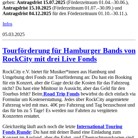
geben:
Antragsfrist 15.07.2025
(Förderzeitraum 01.04.–30.06.),
Antragsfrist 15.10.2025
(Förderzeitraum 01.07.–30.09.) und
Antragsfrist 04.12.2025
für den Förderzeitraum 01.10.–30.11.).
Infos
05.03.2025
Tourförderung für Hamburger Bands von
RockCity mit drei Live Fonds
RockCity e.V. bietet für Musiker*innen aus Hamburg und
Umgebung drei Fonds zur Tourförderung an: Du hast ein Booking
für ein Konzert, aber die Gage deckt die Kosten für das Fahrzeug
nicht? Du hast eine Minitour in Aussicht, aber das Geld für den
Tourbus fehlt? Beim
Road Trip Fonds
bewirbst du dich einfach via
Formular um Kostenerstattung. Jedes über RockCity angemietete
Fahrzeug wird mit max. 40€ pro Fahrzeug und Tag bezuschusst und
das für bis zu 5 Tage! Es werden nur Fahrten zu vergüteten
Konzerten erstattet.
Gleichzeitig läuft auch noch die letzte
International Touring
Fonds Runde
: Du hast mit deiner Band eine Einladung zum
Konzert im Ausland, aber die Fahrt- und Übernachtungskosten sind