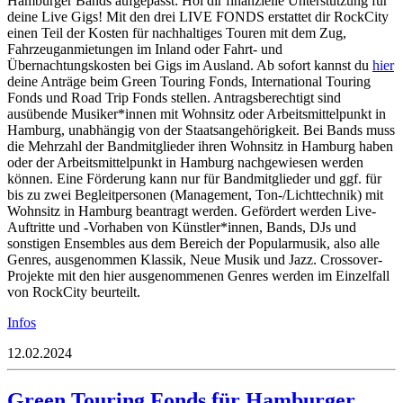
Hamburger Bands aufgepasst: Hol dir finanzielle Unterstützung für
deine Live Gigs! Mit den drei LIVE FONDS erstattet dir RockCity
einen Teil der Kosten für nachhaltiges Touren mit dem Zug,
Fahrzeuganmietungen im Inland oder Fahrt- und
Übernachtungskosten bei Gigs im Ausland. Ab sofort kannst du
hier
deine Anträge beim Green Touring Fonds, International Touring
Fonds und Road Trip Fonds stellen. Antragsberechtigt sind
ausübende Musiker*innen mit Wohnsitz oder Arbeitsmittelpunkt in
Hamburg, unabhängig von der Staatsangehörigkeit. Bei Bands muss
die Mehrzahl der Bandmitglieder ihren Wohnsitz in Hamburg haben
oder der Arbeitsmittelpunkt in Hamburg nachgewiesen werden
können. Eine Förderung kann nur für Bandmitglieder und ggf. für
bis zu zwei Begleitpersonen (Management, Ton-/Lichttechnik) mit
Wohnsitz in Hamburg beantragt werden. Gefördert werden Live-
Auftritte und -Vorhaben von Künstler*innen, Bands, DJs und
sonstigen Ensembles aus dem Bereich der Popularmusik, also alle
Genres, ausgenommen Klassik, Neue Musik und Jazz. Crossover-
Projekte mit den hier ausgenommenen Genres werden im Einzelfall
von RockCity beurteilt.
Infos
12.02.2024
Green Touring Fonds für Hamburger