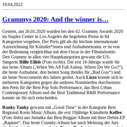
19.04.2022
Grammys 2020: And the winner is…
Gestern, am 26.01.2020 wurden bei den 62. Grammy Awards 2020
im Staples Center in Los Angeles die begehrten Preise in 84
Kategorien vergeben. Der Preis gilt als die höchste internationale
Auszeichnung für Künstler*innen und Aufnahmeteams, er ist von
der Bedeutung vergleichbar mit dem Oscar in der Filmindustrie.
Den Grammy in allen vier Hauptkategorien gewann die US-
Sängerin
Billie Eilish
(
Foto rechts
). Die erst 18-Jährige wurde für
das beste Album („When We All Fall Asleep, Where Do We Go?“),
die beste Aufnahme, den besten Song (beides für „Bad Guy“) und
als beste Newcomerin des Jahres geehrt. Auch
Lizzo
konnte sich in
mehreren Kategorien gegen die anderen Nominierten durchsetzen:
den Preis für die Best Pop Solo Performance, das Best Urban
Contemporary Album und die Best Traditional R&B Performance
konnte sie für sich entscheiden.
Ranky Tanky
gewann mit „Good Time“ in der Kategorie Best
Regional Roots Music Album, die erst 19jährige Künstlerin
Koffee
(
Foto links
) aus Jamaika das Best Reggae Album mit ihrer Debüt-EP
„Rapture“. Das beste Country-Album hat nach Meinung der Jury