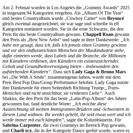
Am 2. Februar wurden in Los Angeles die „Grammy Awards“ 2025
in insgesamt 94 Kategorien vergeben. Als „Album Of The Year“
und bestes Countryalbum wurde „Cowboy Carter“ von
Beyoncé
gleich zweimal ausgezeichnet, sie war sage und schreibe in elf
Kategorien nominiert worden. Sie ist die erste Schwarze, die den
Preis für das beste Countryalbum gewann.
Chappell Roan
gewann
den Preis als „Best New Artist“ und sagte in ihrer Dankesrede:
„Ich
habe mir gesagt, dass ich, falls ich jemals einen Grammy gewinne
und vor den einflussreichsten Menschen der Musikindustrie stehe,
dafür eintreten werde, dass Labels und die Branche, die Millionen
mit Künstlern verdienen, den Künstlern ein existenzsicherndes
Gehalt und Gesundheitsversorgung bieten – insbesondere den
aufstrebenden Künstlern“.
Dass sich
Lady Gaga & Bruno Mars
bei „Die With A Smile“ zusammengetan haben, wurde mit dem
Preis Best Pop Duo/Group Performance belohnt. Lady Gaga nutzte
ihre Dankesrede für einen Seitenhieb Richtung Trump:
„Trans-
Menschen sind nicht unsichtbar, sie verdienen Liebe“.
Auch
Shakira, die den Preis für das beste „Latin-Pop-Album“ des Jahres
gewonnen hat, fand deutliche Worte:
„Ich möchte diese
Auszeichnung all meinen Immigranten-Brüdern und -Schwestern in
diesem Land widmen. Ihr werdet geliebt, ihr seid etwas wert und ich
werde immer mit euch kämpfen“
, sagte die Kolumbianerin. Für
Sabrina Carpenter
, die zwei Grammys im Bereich Pop gewann,
und
Charli xcx
, die in der Kategorie Dance geehrt wurde, waren es