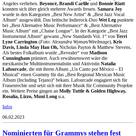
Angeles verliehen.
Beyoncé, Brandi Carlile
und
Bonnie Riatt
konnten sich über gleich mehrere Awards freuen.
Samara Joy
wurde in den Kategorien „Best New Artist“ & „Best Jazz Vocal
Album“ ausgewählt. Das britische Indierock-Duo
Wet Leg
punktete
bei „Best Alternative Music Performance“ & „Best Alternative
Music Album“ mit „Chaise Longue“. In der Kategorie „Best Jazz
Instrumental Album“ gewann „New Standards Vol. 1“ von
Terri
Lyne Carrington
(
Foto:
Alexandra Wyman/WireImage
),
Kris
Davis, Linda May Han Oh,
Nicholas Payton & Matthew Stevens.
Als bestes Folkalbum wurde „Revealer“ von
Madison
Cunningham
prämiert. Auch erwähnenswert wäre die
mexikanische Multiinstrumentalistin und Aktivistin
Natalia
Lafourcade
, die mit ihrem Album „Un Canto por México – El
Musical“ einen Grammy für das „Best Regional Mexican Music
Album (Including Tejano)“ bekam. Lafourcade engagiert sich für
Frauenrechte und setzt sich mit ihrer Musik für Community Projekte
ein. Weitere Preise gingen an
Molly Tuttle & Golden Highway,
Rosalía, Lizzo, Muni Long
u.a.
Infos
06.02.2023
Nominierten für Grammys stehen fest