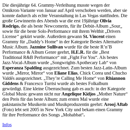
Die diesjährige 64. Grammy-Verleihung musste wegen der
Omikron-Variante von Januar auf April verschoben werden, aber sie
konnte dadurch als echte Veranstaltung in Las Vegas stattfinden. Die
große Gewinnerin des Abends war die erst 19jährige
Olivia
Rodrigo,
die als beste Newcomerin, für ihr Debüt-Album „Sour
„
sowie für die beste Solo-Performance mit ihrem Welthit „Drivers
License
“
gekürt wurde. Außerdem gewann
St. Vincent
einen
Grammy für „Daddy’s Home“ in der Kategorie Bestes Alternative
Music Album.
Jazmine Sullivan
wurde für die beste R’n’B
Performance & Album Genre geehrt,
H.E.R.
für die „Best
Traditional R&B Performance“ mit „Fight For You“. Als bestes
Jazz-Vocal-Album wurde „Songwrights Apothecary Lab“ von
Esperanza Spalding
ausgezeichnet. Zum besten Jazz-Latin-Album
wurde „Mirror, Mirror“ von
Eliane Elias
, Chick Corea und Chucho
Valdés ausgezeichnet. „They’re Calling Me Home“ von
Rhiannon
Giddens
& Francesco Turrisi wurde als bestes Folkalbum
gewürdigt. Eine kleine Überraschung gab es auch: in der Kategorie
Global Music gewann nicht nur
Angelique Kidjos
„Mother Nature“
den Preis für das beste Album; zum ersten Mal wurde eine
pakistanische Musikerin und Musikproduzentin geehrt:
Arooj Aftab
(Foto) lebt seit 2005 in New York City und bekam einen Grammy
für ihre Performance des Songs „Mohabbat“
.
Infos