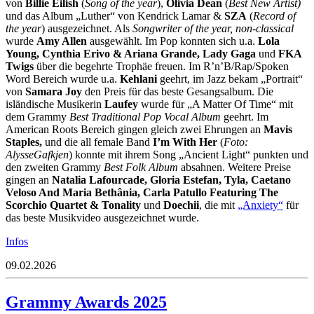
von
Billie Eilish
(
Song of the year
),
Olivia Dean
(
Best New Artist)
und das Album „Luther“ von Kendrick Lamar &
SZA
(
Record of
the year
) ausgezeichnet. Als
Songwriter of the year, non-classical
wurde
Amy Allen
ausgewählt. Im Pop konnten sich u.a.
Lola
Young, Cynthia Erivo & Ariana Grande, Lady Gaga
und
FKA
Twigs
über die begehrte Trophäe freuen. Im R’n’B/Rap/Spoken
Word Bereich wurde u.a.
Kehlani
geehrt, im Jazz bekam „Portrait“
von
Samara Joy
den Preis für das beste Gesangsalbum. Die
isländische Musikerin
Laufey
wurde für „A Matter Of Time“ mit
dem Grammy
Best Traditional Pop Vocal Album
geehrt. Im
American Roots Bereich gingen gleich zwei Ehrungen an
Mavis
Staples,
und die all female Band
I’m With Her
(
Foto:
AlysseGafkjen
) konnte mit ihrem Song „Ancient Light“ punkten und
den zweiten Grammy
Best Folk Album
absahnen. Weitere Preise
gingen an
Natalia Lafourcade, Gloria Estefan, Tyla, Caetano
Veloso And Maria Bethânia, Carla Patullo Featuring The
Scorchio Quartet & Tonality
und
Doechii
, die mit
„Anxiety“
für
das beste Musikvideo ausgezeichnet wurde.
Infos
09.02.2026
Grammy Awards 2025