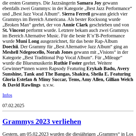
die ersten Grammys. Die Jazzsängerin
Samara Joy
gewann
ebenfalls zwei Grammys: in der Kategorie „Best Jazz Performance“
und „Best Jazz Vocal Album“.
Sierra Ferrell
gewann gleich vier
Grammys im Bereich Americana. Als bester Rocksong wurde
„Broken Man“ geehrt, der von
Annie Clark
geschrieben und von
St. Vincent
performt wurde. Letztere bekam auch zwei Grammys
im Bereich Alternative Music. Für die beste R’n’B-Performance
wurde
Muni Long
ausgezeichnet, für das beste Rap-Album
Doechii
. Der Grammy für „Best Alternative Jazz Album“ ging an
Meshell Ndegeocello,
Norah Jones
gewann mit „Visions“ in der
Kategorie „Best Traditional Pop Vocal Album“. Für „Mileage“
wurde die Bluesmusikerin
Ruthie Foster
geehrt. Weitere
Gewinner*innen waren Rapsody Featuring
Erykah Badu, Avery
Sunshine, Tank and The Bangas, Shakira, Sheila E. Featuring
Gloria Estefan & Mimy Succar, Tems, Amy Allen, Gillian Welch
& David Rawlings
u.v.w.
Infos
07.02.2025
Grammys 2023 verliehen
Gestern, am 05.02.2023 wurden die diesjährigen „Grammys“ in Los