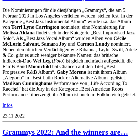
Die Nominierungen für die diesjährigen „Grammys“, die am 5.
Februar 2023 in Los Angeles verliehen werden, stehen fest. In der
Kategorie „Best Jazz Instrumental Album“ wurde u.a. das Album
von
Terri Lyne Carrington
nominiert, eine Nominierung für
Melissa Aldana
findet sich in der Kategorie „Best Improvised Jazz
Solo“. Als „Best Jazz Vocal Album“ wurden Alben von
Cécile
McLorin Salvant, Samara Joy
und
Carmen Lundy
nominiert.
Neben den üblichen Verdächtigen wie Rihanna, Taylor Swift, Adele
& Co. gibt es auch weniger bekannte Namen: das britische
Indierock-Duo
Wet Leg
(
Foto
) ist gleich mehrfach aufgestellt, die
R’n’B Band
Moonchild
hat Chancen auf den Titel „Best
Progressive R&B Album“.
Gaby Moreno
ist mit ihrem Album
„Alegoría“ in „Best Latin Rock or Alternative Album“ gelistet.
Madison Cunninghams
Performance von „Life According To
Raechel“ hat die Jury in der Kategorie „Best American Roots
Performance“ überzeugt; ihr Album ist auch im Folkbereich gelistet.
Infos
23.11.2022
Grammys 2022: And the winners are…