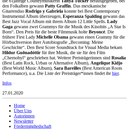
die 61jährige Countrymusikerin
Tanya Tucker
herausgegeben, bei
den Folkalben gewann
Patty Graffin
. Das mexikanische
Gitarrenduo
Rodrigo y Gabriela
konnte bei Best Contemporary
Instrumental Album überzeugen,
Esperanza Spalding
gewann das
Best Jazz Vocal Album mit ihrem Album 12 Little Spells.
Lady
Gaga
gewann zwei Grammys für die Musik des Kinohits „A Star Is
Born“. Den Preis für die beste Filmmusik holte
Beyoncé
. Die
frühere First Lady
Michelle Obama
gewann einen Grammy für die
Hörbuchversion ihrer Autobiografie „Becoming: Meine
Geschichte“. Den Best Score Soundtrack for Visual Media bekam
Hildur Guðnadóttir
für ihre Musik, die sie für den Film
„Chernobyl“ geschrieben hat. Weitere Preisträgerinnen sind
Rosalía
(Best Latin Rock, Urban or Alternative Album),
Angelique Kidjo
(Best World Music Album),
Sara Bareilles
(Best American Roots
Performance), u.a. Die Liste der Preisträger*innen findet ihr
hier
.
Infos
27.01.2020
Home
Über Uns
Autorinnen
Newsletter
Fördermitgliedschaft