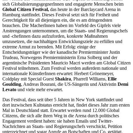
sich GlobalisierungsgegnerInnen und engagierte Menschen beim
Global Citizen Festival,
das heute in der Barclaycard Arena in
Hamburg stattfindet. Dieses Festival setzt sich für Freiheit und
Gerechtigkeit für all diejenigen ein, die es am dringendsten
brauchen. Die MacherInnen haben im Vorfeld des Gipfels viele
Anstrengungen unternommen, um die Staats- und Regierungschefs
und -chefinnen dazu aufzuforden, konkrete Maßnahmen
umzusetzen, die nachhaltigen Entwicklungsziele zu erfüllen und
extreme Armut zu beenden. Mit Erfolg: einige der
Entscheidungsträger wie der kanadische Premierminister Justin
Trudeau, Norwegens Premierministerin Erna Solberg und der
argentinische Präsidenten Mauricio Macri werden am Global Citizen
Festival teilnehmen. Zum Festival werden außerdem nationale und
internationale KünstlerInnen erwartet: Herbert Grönemeyer,
Coldplay mit Special Guest
Shakira
, Pharrell Williams,
Ellie
Goulding
, Andreas Bourani, die US-Sängerin und Aktivistin
Demi
Levato
und viele mehr erwartet.
Das Festival, dass seit über 5 Jahren in New York stattfindet und
dort inzwischen Kultstatus erreicht hat, findet dieses Jahr zum ersten
Mal in Deutschland statt. Erwartet werden rund 12.000 Global
Citizens, die sich alle ihren Weg in die Arena durch politisches
Engagement verdient haben: sie haben Emails und Twitter-
Nachrichten an Staats- und Regierungschefs verschickt, Petition
unterzeichnet und sogar Anrufe an Botschaften und Co. getätigt.