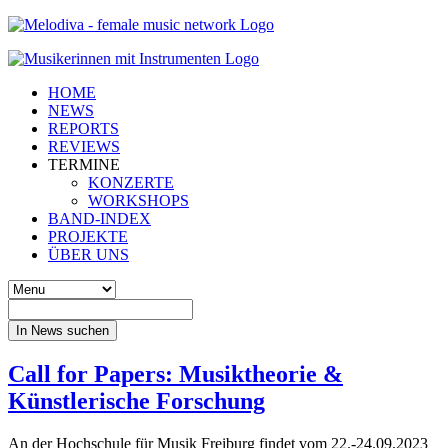
HOME
NEWS
REPORTS
REVIEWS
TERMINE
KONZERTE
WORKSHOPS
BAND-INDEX
PROJEKTE
ÜBER UNS
In News suchen
Call for Papers: Musiktheorie &
Künstlerische Forschung
An der Hochschule für Musik Freiburg findet vom 22.-24.09.2023