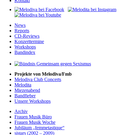
Kontakt
News
Reports
CD-Reviews
Konzerttermine
Workshops
Bandindex
Projekte von Melodiva/Fmb
Melodiva Club Concerts
Melodita
Miezenabend
Bandfieber
Unsere Workshops
Archiv
Frauen Musik Büro
Frauen Musik Woche
Jubiläum „femmetastique“
sistars (2002 – 2009)